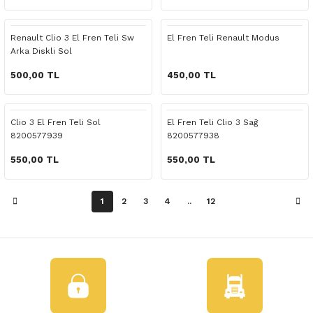
 Yedek Parça
Renault Clio 3 El Fren Teli Sw
El Fren Teli Renault Modus
dek Parça
Arka Diskli Sol
e Yedek Parça
500,00 TL
450,00 TL
 Yedek Parça
Clio 3 El Fren Teli Sol
El Fren Teli Clio 3 Sağ
8200577939
8200577938
r Yedek Parça
550,00 TL
550,00 TL
1
2
3
4
..
12