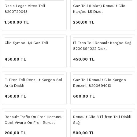
 Yedek Parça
Scenic
Symbol
Dacia Logan Vites Teli
Gaz Teli (Halatı) Renault Clio
8200720043
Kangoo 1.5 Dizel
 Yedek Parça
Symbol
Talisman
1.500,00 TL
250,00 TL
ss Combi Yedek Parça
Talisman
Trafic
Clio Symbol 1,4 Gaz Teli
El Fren Teli Renault Kangoo Sağ
8200694022 Diskli
o Yedek Parça
Trafic
450,00 TL
450,00 TL
 Yedek Parça
El Fren Teli Renault Kangoo Sol
Gaz Teli Renault Clio Kangoo
r Yedek Parça
Arka Diskli
Benzinli 8200694013
t Yedek Parça
450,00 TL
600,00 TL
ss Yedek Parça
Renault Trafic Ön Fren Hortumu
Renault Clio 3 El fren Teli Diskli
Opel Vivaro Ön Fren Borusu
Sağ
 Yedek Parça
200,00 TL
500,00 TL