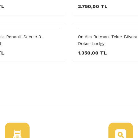
TL
2.750,00 TL
ski Renault Scenic 3-
Ön Aks Rulmanı Teker Bilyası
R
Doker Lodgy
TL
1.350,00 TL