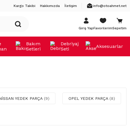
Kargo Takibi
Hakkımızda
İletişim
info@otoahmet.net
Giriş Yap
Favorilerim
Sepetim
e
Bakım
Debriyaj
Aksesuarlar
man
Setleri
Seti
NİSSAN YEDEK PARÇA
(9)
OPEL YEDEK PARÇA
(8)