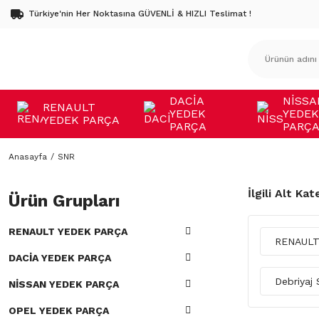
Türkiye'nin Her Noktasına GÜVENLİ & HIZLI Teslimat !
DACİA
NİSSA
RENAULT
YEDEK
YEDEK
YEDEK PARÇA
PARÇA
PARÇ
Anasayfa
SNR
İlgili Alt Kat
Ürün Grupları
RENAULT YEDEK PARÇA
RENAULT
DACİA YEDEK PARÇA
Debriyaj 
NİSSAN YEDEK PARÇA
OPEL YEDEK PARÇA