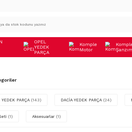
N
OPEL
Komple
Kompl
YEDEK
Motor
Şanzı
A
PARÇA
egoriler
 YEDEK PARÇA
(143)
DACİA YEDEK PARÇA
(24)
Seti
(1)
Aksesuarlar
(1)