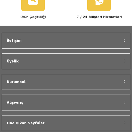
 Yedek Parça
Ürün Çeşitliliği
7 / 24 Müşteri Hizmetleri
dek Parça
Gönder
e Yedek Parça
İletişim
 Yedek Parça
r Yedek Parça
Üyelik
Kurumsal
Alışveriş
Öne Çıkan Sayfalar