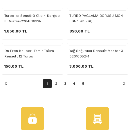
 Yedek Parça
Turbo Isı Sensörü Clio 4 Kangoo
TURBO YAĞLAMA BORUSU MGN
dek Parça
3 Duster-226401632R
LGN 1.9D F9Q
e Yedek Parça
1.850,00 TL
850,00 TL
 Yedek Parça
Ön Fren Kaliperi Tamir Takım
Yağ Soğutucu Renault Master 3-
Renault 12 Toros
8201005241
r Yedek Parça
150,00 TL
3.000,00 TL
1
2
3
4
5