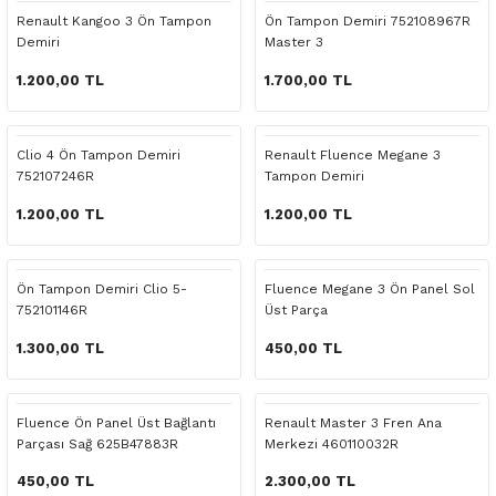
 Yedek Parça
Scenic
Symbol
Renault Kangoo 3 Ön Tampon
Ön Tampon Demiri 752108967R
Demiri
Master 3
 Yedek Parça
Symbol
Talisman
1.200,00 TL
1.700,00 TL
ss Combi Yedek Parça
Talisman
Trafic
Clio 4 Ön Tampon Demiri
Renault Fluence Megane 3
752107246R
Tampon Demiri
o Yedek Parça
Trafic
1.200,00 TL
1.200,00 TL
 Yedek Parça
Ön Tampon Demiri Clio 5-
Fluence Megane 3 Ön Panel Sol
r Yedek Parça
752101146R
Üst Parça
t Yedek Parça
1.300,00 TL
450,00 TL
ss Yedek Parça
Fluence Ön Panel Üst Bağlantı
Renault Master 3 Fren Ana
Parçası Sağ 625B47883R
Merkezi 460110032R
 Yedek Parça
450,00 TL
2.300,00 TL