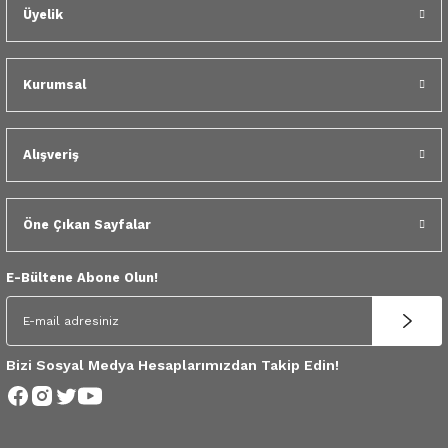
 Yedek Parça
Üyelik
dek Parça
Kurumsal
e Yedek Parça
Alışveriş
 Yedek Parça
r Yedek Parça
Öne Çıkan Sayfalar
E-Bültene Abone Olun!
Bizi Sosyal Medya Hesaplarımızdan Takip Edin!