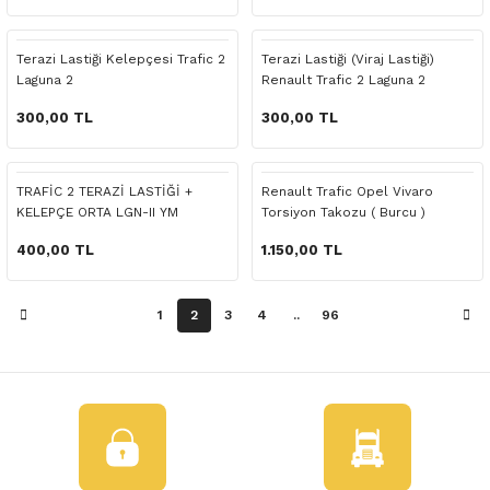
 Yedek Parça
Terazi Lastiği Kelepçesi Trafic 2
Terazi Lastiği (Viraj Lastiği)
dek Parça
Laguna 2
Renault Trafic 2 Laguna 2
e Yedek Parça
300,00 TL
300,00 TL
 Yedek Parça
TRAFİC 2 TERAZİ LASTİĞİ +
Renault Trafic Opel Vivaro
KELEPÇE ORTA LGN-II YM
Torsiyon Takozu ( Burcu )
r Yedek Parça
400,00 TL
1.150,00 TL
1
2
3
4
..
96