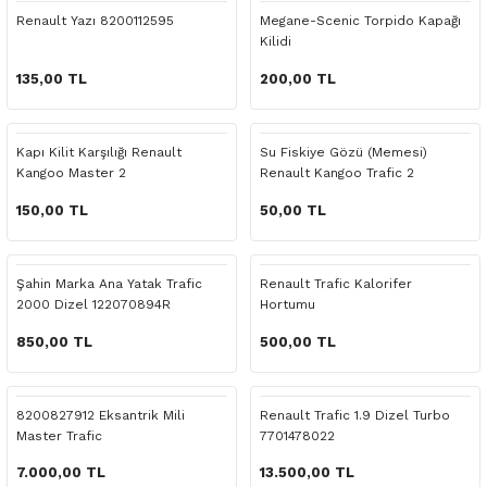
 Yedek Parça
Scenic
Symbol
Renault Yazı 8200112595
Megane-Scenic Torpido Kapağı
Kilidi
 Yedek Parça
Symbol
Talisman
135,00 TL
200,00 TL
ss Combi Yedek Parça
Talisman
Trafic
Kapı Kilit Karşılığı Renault
Su Fiskiye Gözü (Memesi)
Kangoo Master 2
Renault Kangoo Trafic 2
o Yedek Parça
Trafic
150,00 TL
50,00 TL
 Yedek Parça
Şahin Marka Ana Yatak Trafic
Renault Trafic Kalorifer
r Yedek Parça
2000 Dizel 122070894R
Hortumu
t Yedek Parça
850,00 TL
500,00 TL
ss Yedek Parça
8200827912 Eksantrik Mili
Renault Trafic 1.9 Dizel Turbo
Master Trafic
7701478022
 Yedek Parça
7.000,00 TL
13.500,00 TL