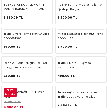
 Yedek Parça
Scenic
Symbol
TERMOSTAT KOMPLE MGN-III
110615482R Termostat Talisman
MGN-IV KADJAR 1.6 DCİ R9M
Qashqai Kadjar
 Yedek Parça
Symbol
Talisman
3.360,29 TL
3.500,00 TL
ss Combi Yedek Parça
Talisman
Trafic
Trafic Vivaro Termostat 1,9 Dizel
Motor Radyatörü Renault Trafic
8200674368
8200411166
o Yedek Parça
Trafic
850,00 TL
3.700,00 TL
 Yedek Parça
Debriyaj Pedal Müşürü Dokker
Trafic 3 Dörtlü Düğmesi
r Yedek Parça
Lodgy Duster-253251679R
252100622R
t Yedek Parça
650,00 TL
400,00 TL
ss Yedek Parça
%73
KRANK KASNAĞI LGN III M9R
Turbo Yağlama Borusu Renault
İNDİRİM
R9M
Trafic Opel Vivaro 1.9 Dizel
 Yedek Parça
18.073,40 TL
2.683,37 TL
4.800,00 TL