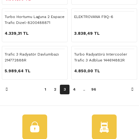
 Yedek Parça
Turbo Hortumu Laguna 2 Espace
ELEKTROVANA F9Q-6
dek Parça
Trafic Dizel-8200488871
e Yedek Parça
4.339,31 TL
3.838,49 TL
 Yedek Parça
Trafic 3 Radyatör Davlumbazı
Turbo Radyatörü Intercooler
214772888R
Trafic 3 Adblue 144614882R
r Yedek Parça
5.989,64 TL
4.850,00 TL
1
2
3
4
..
96