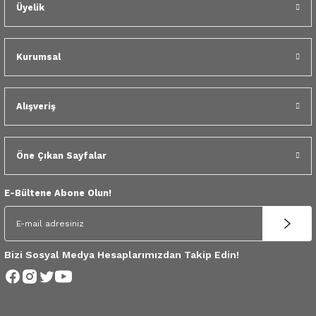
 Yedek Parça
Üyelik
dek Parça
Kurumsal
e Yedek Parça
Alışveriş
 Yedek Parça
r Yedek Parça
Öne Çıkan Sayfalar
E-Bültene Abone Olun!
Bizi Sosyal Medya Hesaplarımızdan Takip Edin!