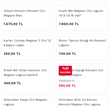
 Yedek Parça
Scenic
Symbol
Volant Sensörü Renault Clio
Krank Mili Megane Clio Laguna
Megane Mavi
1.6 8 1.6 16 Valf
 Yedek Parça
Symbol
Talisman
1.675,92 TL
7.800,00 TL
ss Combi Yedek Parça
Talisman
Trafic
o Yedek Parça
Trafic
Karter Contası Megane 2 Clio 1.5
Motor Takozu Kulağı Alt Renault
Kangoo Logan
Laguna
 Yedek Parça
250,00 TL
700,00 TL
r Yedek Parça
%81
Krank Mili Volan Sensörü Clio
Termostat Kapağı Renault Clio
İNDİRİM
Megane Laguna Symbol
Megane Kangoo
t Yedek Parça
1.568,92 TL
400,00 TL
300,00 TL
ss Yedek Parça
Alternatör Kayışı Clio Megane
Devirdaim Blok Su Borusu
 Yedek Parça
Laguna
Benzinli Megane Clio Laguna