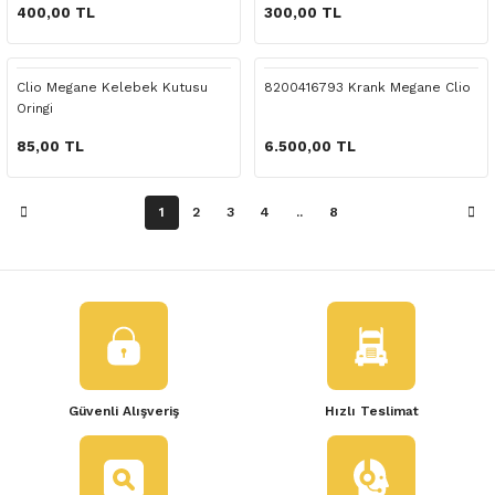
 Yedek Parça
400,00 TL
300,00 TL
dek Parça
Clio Megane Kelebek Kutusu
8200416793 Krank Megane Clio
Oringi
e Yedek Parça
85,00 TL
6.500,00 TL
 Yedek Parça
1
2
3
4
..
8
r Yedek Parça
Güvenli Alışveriş
Hızlı Teslimat