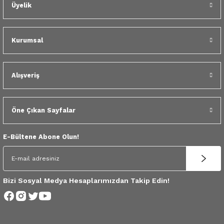
 Yedek Parça
Üyelik
dek Parça
Kurumsal
e Yedek Parça
Alışveriş
 Yedek Parça
r Yedek Parça
Öne Çıkan Sayfalar
E-Bültene Abone Olun!
Bizi Sosyal Medya Hesaplarımızdan Takip Edin!