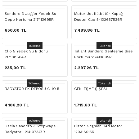
 Yedek Parça
Scenic
Symbol
Sandero 3 Jogger Yedek Su
Motor Üst Külbütör Kapağı
Depo Hortumu 217413695R
Duster Clio 5-132657536R
 Yedek Parça
Symbol
Talisman
650,00 TL
7.489,86 TL
ss Combi Yedek Parça
Talisman
Trafic
Tükendi
Tükendi
o Yedek Parça
Trafic
Clio 5 Yedek Su Bidonu
Taliant Sandero Genleşme Şise
217108864R
Hortumu 217413695R
 Yedek Parça
235,00 TL
2.297,26 TL
r Yedek Parça
Tükendi
Tükendi
RADYATÖR EK DEPOSU CLİO 5
GENLEŞME ŞİŞESİ
t Yedek Parça
4.186,20 TL
1.715,63 TL
ss Yedek Parça
Tükendi
Tükendi
Dacia Sandero 3 Stepway Su
Piston Segman H4d Motor
 Yedek Parça
Radyatörü 214107347R
120A18015R