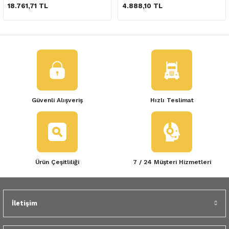
 Yedek Parça
18.761,71 TL
4.888,10 TL
dek Parça
e Yedek Parça
 Yedek Parça
Güvenli Alışveriş
Hızlı Teslimat
r Yedek Parça
Ürün Çeşitliliği
7 / 24 Müşteri Hizmetleri
İletişim