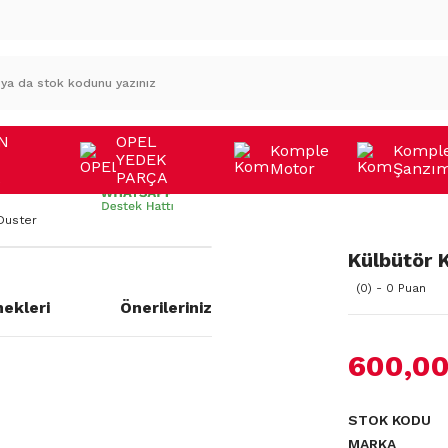
N
OPEL
Komple
Kompl
YEDEK
Motor
Şanzı
A
PARÇA
Duster
Külbütör 
(0) - 0 Puan
ekleri
Önerileriniz
600,00
a yetersiz gördüğünüz noktaları
STOK KODU
MARKA