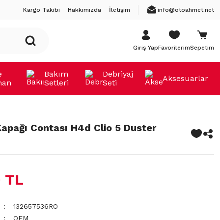
Kargo Takibi
Hakkımızda
İletişim
info@otoahmet.net
Giriş Yap
Favorilerim
Sepetim
e
Bakım
Debriyaj
Aksesuarlar
man
Setleri
Seti
Kapağı Contası H4d Clio 5 Duster
 TL
132657536RO
OEM