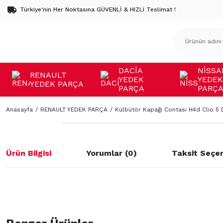
Türkiye'nin Her Noktasına GÜVENLİ & HIZLI Teslimat !
DACİA
NİSSA
RENAULT
YEDEK
YEDEK
YEDEK PARÇA
PARÇA
PARÇ
Anasayfa
RENAULT YEDEK PARÇA
Külbütör Kapağı Contası H4d Clio 5 
Ürün Bilgisi
Yorumlar (0)
Taksit Seçen
Bu ürünün fiyat bilgisi, resim, ürün açıklamalarında ve diğer konulard
öneri formunu kullanarak tarafımıza iletebilirsiniz.