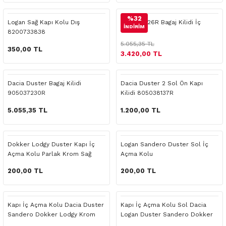
 Yedek Parça
Scenic
Symbol
%32
Logan Sağ Kapı Kolu Dış
905039326R Bagaj Kilidi İç
İNDİRİM
8200733838
 Yedek Parça
Symbol
Talisman
5.055,35 TL
350,00 TL
3.420,00 TL
ss Combi Yedek Parça
Talisman
Trafic
o Yedek Parça
Trafic
Dacia Duster Bagaj Kilidi
Dacia Duster 2 Sol Ön Kapı
905037230R
Kilidi 805038137R
 Yedek Parça
5.055,35 TL
1.200,00 TL
r Yedek Parça
Dokker Lodgy Duster Kapı İç
Logan Sandero Duster Sol İç
Açma Kolu Parlak Krom Sağ
Açma Kolu
t Yedek Parça
200,00 TL
200,00 TL
ss Yedek Parça
Kapı İç Açma Kolu Dacia Duster
Kapı İç Açma Kolu Sol Dacia
 Yedek Parça
Sandero Dokker Lodgy Krom
Logan Duster Sandero Dokker
Sol
Lodgy