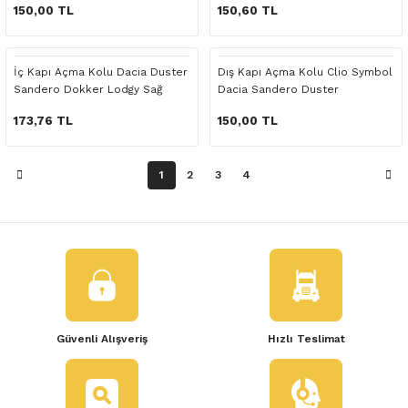
 Yedek Parça
150,00 TL
150,60 TL
dek Parça
İç Kapı Açma Kolu Dacia Duster
Dış Kapı Açma Kolu Clio Symbol
Sandero Dokker Lodgy Sağ
Dacia Sandero Duster
e Yedek Parça
173,76 TL
150,00 TL
 Yedek Parça
1
2
3
4
r Yedek Parça
Güvenli Alışveriş
Hızlı Teslimat