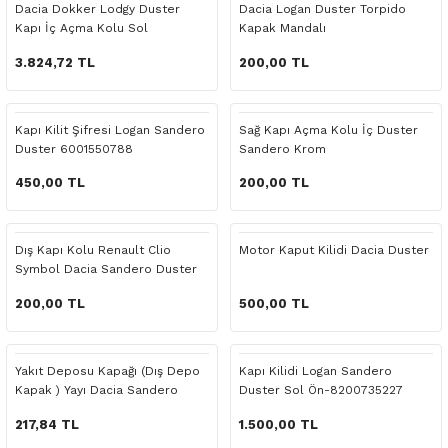
Dacia Dokker Lodgy Duster
Dacia Logan Duster Torpido
o Yedek Parça
Yedek Parça
Fren Sistemi
İç Trim
İç Trim
İç Trim
İç Trim
İç Trim
Isıtma Soğutma
Latitude
Latitude
Kapı İç Açma Kolu Sol
Kapak Mandalı
3.824,72 TL
200,00 TL
a Yedek Parça
ektrikli Yedek Parça
İç Trim
Isıtma Soğutma
Isıtma Soğutma
Isıtma Soğutma
Isıtma Soğutma
Isıtma Soğutma
Kaporta
Master
Megane
c Yedek Parça
Isıtma Soğutma
Kaporta
Kaporta
Kaporta
Kaporta
Kaporta
Motor Aksamı
Megane
Modus
Kapı Kilit Şifresi Logan Sandero
Sağ Kapı Açma Kolu İç Duster
Duster 6001550788
Sandero Krom
ne Yedek Parça
Kaporta
Motor Aksamı
Motor Aksamı
Kilit Aksamı
Kilit Aksamı
Kilit Aksamı
Ön Takım Süspansiyon
Modus
RENAULT 11 BAKIM SETİ
450,00 TL
200,00 TL
ce Yedek Parça
Kilit Aksamı
Ön Takım Süspansiyon
Ön Takım Süspansiyon
Motor Aksamı
Motor Aksamı
Motor Aksamı
Yakıt Aksamı
Renault 11
RENAULT 12 BAKIM SETİ
Dış Kapı Kolu Renault Clio
Motor Kaput Kilidi Dacia Duster
l Yedek Parça
Motor Aksamı
Yakıt Aksamı
Yakıt Aksamı
Ön Takım Süspansiyon
Ön Takım Süspansiyon
Ön Takım Süspansiyon
Renault 12
RENAULT 19 BAKIM SETİ
Symbol Dacia Sandero Duster
200,00 TL
500,00 TL
man Yedek Parça
Ön Takım Süspansiyon
Yakıt Aksamı
Yakıt Aksamı
Yakıt Aksamı
Renault 19
RENAULT 21 BAKIM SETİ
de Yedek Parça
Yakıt Aksamı
Renault 21
RENAULT 9 BROADWAY YAĞ BAKIM SET
Yakıt Deposu Kapağı (Dış Depo
Kapı Kilidi Logan Sandero
Kapak ) Yayı Dacia Sandero
Duster Sol Ön-8200735227
Duster Dokker
l Yedek Parça
Renault 9
Scenic
217,84 TL
1.500,00 TL