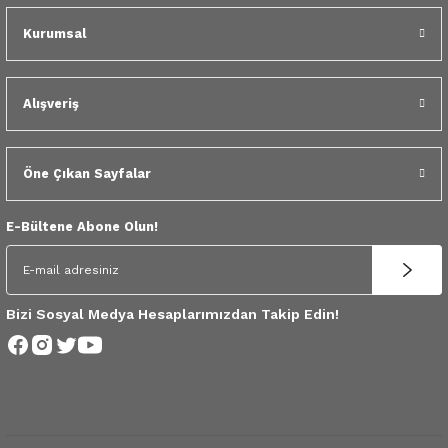
 Yedek Parça
Kurumsal
dek Parça
Alışveriş
e Yedek Parça
 Yedek Parça
Öne Çıkan Sayfalar
r Yedek Parça
E-Bültene Abone Olun!
Bizi Sosyal Medya Hesaplarımızdan Takip Edin!