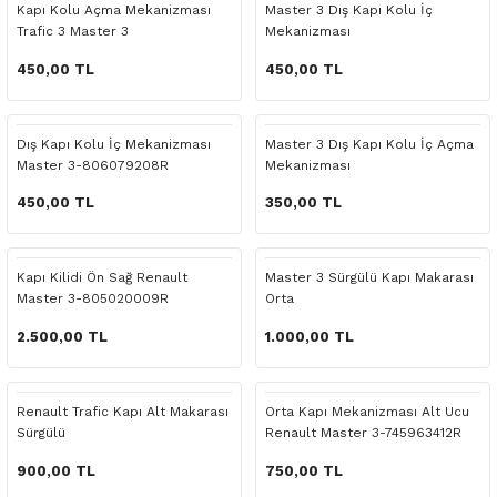
Kapı Kolu Açma Mekanizması
Master 3 Dış Kapı Kolu İç
o Yedek Parça
Yedek Parça
Fren Sistemi
İç Trim
İç Trim
İç Trim
İç Trim
İç Trim
Isıtma Soğutma
Latitude
Latitude
Trafic 3 Master 3
Mekanizması
450,00 TL
450,00 TL
a Yedek Parça
ektrikli Yedek Parça
İç Trim
Isıtma Soğutma
Isıtma Soğutma
Isıtma Soğutma
Isıtma Soğutma
Isıtma Soğutma
Kaporta
Master
Megane
c Yedek Parça
Isıtma Soğutma
Kaporta
Kaporta
Kaporta
Kaporta
Kaporta
Motor Aksamı
Megane
Modus
Dış Kapı Kolu İç Mekanizması
Master 3 Dış Kapı Kolu İç Açma
Master 3-806079208R
Mekanizması
ne Yedek Parça
Kaporta
Motor Aksamı
Motor Aksamı
Kilit Aksamı
Kilit Aksamı
Kilit Aksamı
Ön Takım Süspansiyon
Modus
RENAULT 11 BAKIM SETİ
450,00 TL
350,00 TL
ce Yedek Parça
Kilit Aksamı
Ön Takım Süspansiyon
Ön Takım Süspansiyon
Motor Aksamı
Motor Aksamı
Motor Aksamı
Yakıt Aksamı
Renault 11
RENAULT 12 BAKIM SETİ
Kapı Kilidi Ön Sağ Renault
Master 3 Sürgülü Kapı Makarası
l Yedek Parça
Motor Aksamı
Yakıt Aksamı
Yakıt Aksamı
Ön Takım Süspansiyon
Ön Takım Süspansiyon
Ön Takım Süspansiyon
Renault 12
RENAULT 19 BAKIM SETİ
Master 3-805020009R
Orta
2.500,00 TL
1.000,00 TL
man Yedek Parça
Ön Takım Süspansiyon
Yakıt Aksamı
Yakıt Aksamı
Yakıt Aksamı
Renault 19
RENAULT 21 BAKIM SETİ
de Yedek Parça
Yakıt Aksamı
Renault 21
RENAULT 9 BROADWAY YAĞ BAKIM SET
Renault Trafic Kapı Alt Makarası
Orta Kapı Mekanizması Alt Ucu
Sürgülü
Renault Master 3-745963412R
l Yedek Parça
Renault 9
Scenic
900,00 TL
750,00 TL