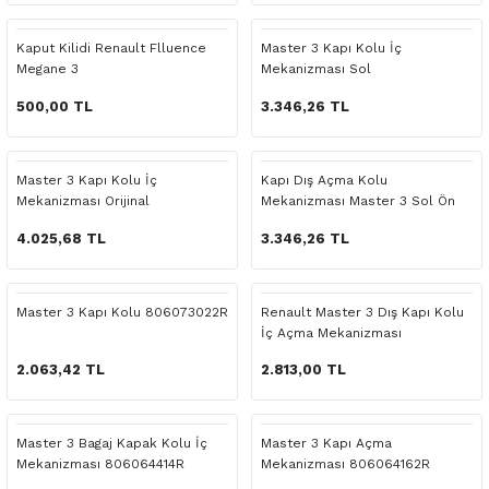
 Yedek Parça
Scenic
Symbol
Kaput Kilidi Renault Flluence
Master 3 Kapı Kolu İç
Megane 3
Mekanizması Sol
 Yedek Parça
Symbol
Talisman
500,00 TL
3.346,26 TL
ss Combi Yedek Parça
Talisman
Trafic
o Yedek Parça
Trafic
Master 3 Kapı Kolu İç
Kapı Dış Açma Kolu
Mekanizması Orijinal
Mekanizması Master 3 Sol Ön
806078197R
 Yedek Parça
4.025,68 TL
3.346,26 TL
r Yedek Parça
Master 3 Kapı Kolu 806073022R
Renault Master 3 Dış Kapı Kolu
İç Açma Mekanizması
t Yedek Parça
2.063,42 TL
2.813,00 TL
ss Yedek Parça
Master 3 Bagaj Kapak Kolu İç
Master 3 Kapı Açma
 Yedek Parça
Mekanizması 806064414R
Mekanizması 806064162R