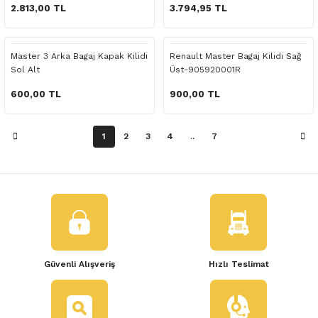
 Yedek Parça
2.813,00 TL
3.794,95 TL
dek Parça
Master 3 Arka Bagaj Kapak Kilidi
Renault Master Bagaj Kilidi Sağ
Sol Alt
Üst-905920001R
e Yedek Parça
600,00 TL
900,00 TL
 Yedek Parça
1
2
3
4
..
7
r Yedek Parça
Güvenli Alışveriş
Hızlı Teslimat