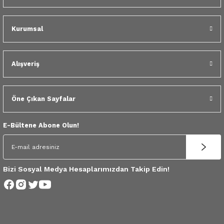
 Yedek Parça
Kurumsal
dek Parça
e Yedek Parça
Alışveriş
 Yedek Parça
Öne Çıkan Sayfalar
r Yedek Parça
E-Bültene Abone Olun!
Bizi Sosyal Medya Hesaplarımızdan Takip Edin!