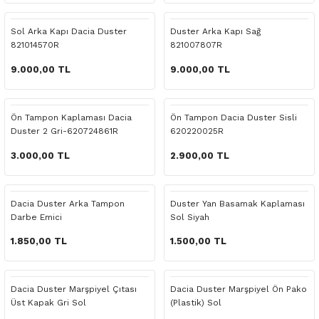
 Yedek Parça
Scenic
Symbol
Sol Arka Kapı Dacia Duster
Duster Arka Kapı Sağ
821014570R
821007807R
 Yedek Parça
Symbol
Talisman
9.000,00 TL
9.000,00 TL
ss Combi Yedek Parça
Talisman
Trafic
o Yedek Parça
Trafic
Ön Tampon Kaplaması Dacia
Ön Tampon Dacia Duster Sisli
Duster 2 Gri-620724861R
620220025R
 Yedek Parça
3.000,00 TL
2.900,00 TL
r Yedek Parça
Dacia Duster Arka Tampon
Duster Yan Basamak Kaplaması
Darbe Emici
Sol Siyah
t Yedek Parça
1.850,00 TL
1.500,00 TL
ss Yedek Parça
Dacia Duster Marşpiyel Çıtası
Dacia Duster Marşpiyel Ön Pako
 Yedek Parça
Üst Kapak Gri Sol
(Plastik) Sol