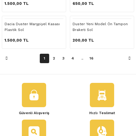
 Yedek Parça
1.500,00 TL
650,00 TL
dek Parça
Dacia Duster Marşpiyel Kasası
Duster Yeni Model Ön Tampon
Plastik Sol
Braketi Sol
e Yedek Parça
1.500,00 TL
200,00 TL
 Yedek Parça
1
2
3
4
..
16
r Yedek Parça
Güvenli Alışveriş
Hızlı Teslimat