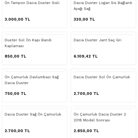
Ön Tampon Dacia Duster Sisli
Dacia Duster Logan Sis Bağlantı
o Yedek Parça
Yedek Parça
Fren Sistemi
İç Trim
İç Trim
İç Trim
İç Trim
İç Trim
Isıtma Soğutma
Latitude
Latitude
Ayağı Sağ
3.000,00 TL
320,00 TL
a Yedek Parça
ektrikli Yedek Parça
İç Trim
Isıtma Soğutma
Isıtma Soğutma
Isıtma Soğutma
Isıtma Soğutma
Isıtma Soğutma
Kaporta
Master
Megane
c Yedek Parça
Isıtma Soğutma
Kaporta
Kaporta
Kaporta
Kaporta
Kaporta
Motor Aksamı
Megane
Modus
Duster Sol Ön Kapı Bandı
Dacia Duster Jant Saç Gri
Kaplaması
ne Yedek Parça
Kaporta
Motor Aksamı
Motor Aksamı
Kilit Aksamı
Kilit Aksamı
Kilit Aksamı
Ön Takım Süspansiyon
Modus
RENAULT 11 BAKIM SETİ
850,00 TL
6.109,42 TL
ce Yedek Parça
Kilit Aksamı
Ön Takım Süspansiyon
Ön Takım Süspansiyon
Motor Aksamı
Motor Aksamı
Motor Aksamı
Yakıt Aksamı
Renault 11
RENAULT 12 BAKIM SETİ
Ön Çamurluk Davlumbazı Sağ
Dacia Duster Sol Ön Çamurluk
l Yedek Parça
Motor Aksamı
Yakıt Aksamı
Yakıt Aksamı
Ön Takım Süspansiyon
Ön Takım Süspansiyon
Ön Takım Süspansiyon
Renault 12
RENAULT 19 BAKIM SETİ
Dacia Duster
750,00 TL
2.700,00 TL
man Yedek Parça
Ön Takım Süspansiyon
Yakıt Aksamı
Yakıt Aksamı
Yakıt Aksamı
Renault 19
RENAULT 21 BAKIM SETİ
de Yedek Parça
Yakıt Aksamı
Renault 21
RENAULT 9 BROADWAY YAĞ BAKIM SET
Dacia Duster Sağ Ön Çamurluk
Ön Çamurluk Dacia Duster 2
2018 Model Sonrası
l Yedek Parça
Renault 9
Scenic
2.700,00 TL
2.850,00 TL