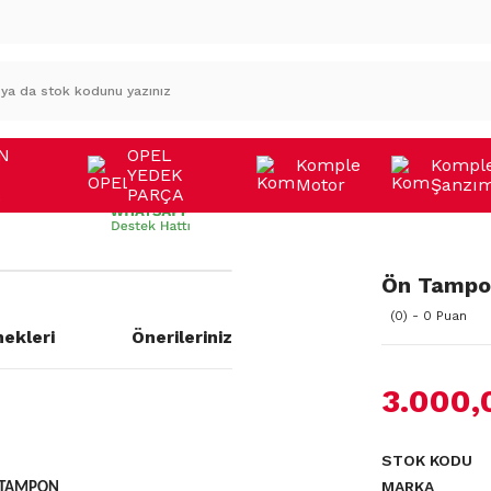
N
OPEL
Komple
Kompl
YEDEK
Motor
Şanzı
A
PARÇA
Ön Tampon
(0) - 0 Puan
ekleri
Önerileriniz
3.000,
STOK KODU
MARKA
N TAMPON