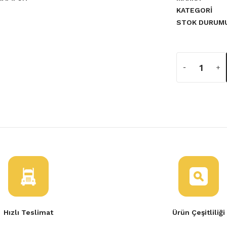
KATEGORI
STOK DURUM
a yetersiz gördüğünüz noktaları
er Sisli 620220025R
Hızlı Teslimat
Ürün Çeşitliliği