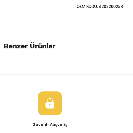
OEM KODU: 620220025R
Bu ürünün fiyat bilgisi, resim, ürün açıklamalarında ve diğer konulard
öneri formunu kullanarak tarafımıza iletebilirsiniz.
Benzer Ürünler
Bu ürüne ilk yorumu siz yapın!
Görüş ve önerileriniz için teşekkür ederiz.
Yorum Yaz
Ürün resmi kalitesiz, bozuk veya görüntülenemiyor.
Dacia Duster Ön Tampon 620220025R
Ön Tampon Dacia Dust
Ürün açıklamasında eksik bilgiler bulunuyor.
Ürün bilgilerinde hatalar bulunuyor.
19.518,92 TL
2.900,00 TL
Ürün fiyatı diğer sitelerden daha pahalı.
Bu ürüne benzer farklı alternatifler olmalı.
Tükendi
Dacıa Duster Ön Tampon Sisli
Güvenli Alışveriş
3.000,00 TL