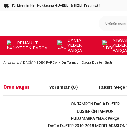
Türkiye'nin Her Noktasına GÜVENLİ & HIZLI Teslimat !
DACİA
NİSSA
RENAULT
YEDEK
YEDEK
YEDEK PARÇA
PARÇA
PARÇ
Anasayfa
DACİA YEDEK PARÇA
Ön Tampon Dacia Duster Sisli
Ürün Bilgisi
Yorumlar (0)
Taksit Seçen
ÖN TAMPON DACİA DUSTER
DUSTER ÖN TAMPON
PULO MARKA YEDEK PARÇA
DACİA DUSTER 2010-2018 MODEL ARASI Ö