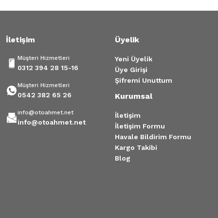
Gönder
İletişim
Üyelik
Müşteri Hizmetleri
Yeni Üyelik
0312 394 28 15-16
Üye Girişi
Şifremi Unuttum
Müşteri Hizmetleri
0542 382 65 26
Kurumsal
info@otoahmet.net
İletişim
info@otoahmet.net
İletişim Formu
Havale Bildirim Formu
Kargo Takibi
Blog