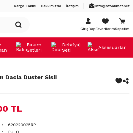
Kargo Takibi
Hakkımızda
İletişim
info@otoahmet.net
Giriş Yap
Favorilerim
Sepetim
e
Bakım
Debriyaj
Aksesuarlar
man
Setleri
Seti
 Dacia Duster Sisli
00 TL
620220025RP
PULO