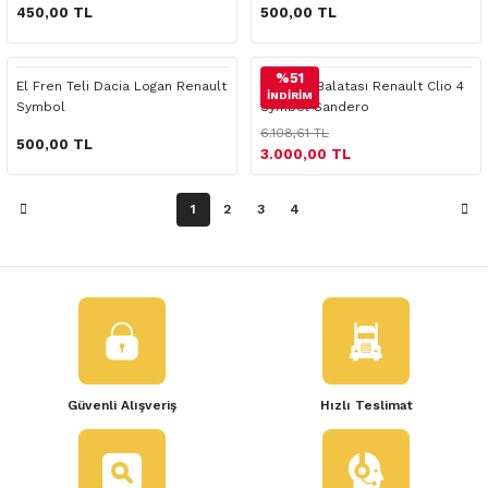
 Yedek Parça
450,00 TL
500,00 TL
dek Parça
%51
El Fren Teli Dacia Logan Renault
Ön Fren Balatası Renault Clio 4
İNDİRİM
Symbol
Symbol Sandero
e Yedek Parça
6.108,61 TL
500,00 TL
3.000,00 TL
 Yedek Parça
1
2
3
4
r Yedek Parça
Güvenli Alışveriş
Hızlı Teslimat