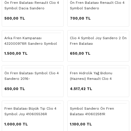
Ön Fren Balatası Renault Clio 4
Ön Fren Balatası Renault Clio 4
o Yedek Parça
Yedek Parça
Fren Sistemi
İç Trim
İç Trim
İç Trim
İç Trim
İç Trim
Isıtma Soğutma
Latitude
Latitude
Symbol Dacia Sandero
Symbol Sandero
500,00 TL
700,00 TL
a Yedek Parça
ektrikli Yedek Parça
İç Trim
Isıtma Soğutma
Isıtma Soğutma
Isıtma Soğutma
Isıtma Soğutma
Isıtma Soğutma
Kaporta
Master
Megane
c Yedek Parça
Isıtma Soğutma
Kaporta
Kaporta
Kaporta
Kaporta
Kaporta
Motor Aksamı
Megane
Modus
Arka Fren Kampanası
Clio 4 Symbol Joy Sandero 2 Ön
432000978R Sandero Symbol
Fren Balatası
ne Yedek Parça
Kaporta
Motor Aksamı
Motor Aksamı
Kilit Aksamı
Kilit Aksamı
Kilit Aksamı
Ön Takım Süspansiyon
Modus
RENAULT 11 BAKIM SETİ
1.500,00 TL
650,00 TL
ce Yedek Parça
Kilit Aksamı
Ön Takım Süspansiyon
Ön Takım Süspansiyon
Motor Aksamı
Motor Aksamı
Motor Aksamı
Yakıt Aksamı
Renault 11
RENAULT 12 BAKIM SETİ
Ön Fren Balatası Symbol Clio 4
Fren Hidrolik Yağ Bidonu
l Yedek Parça
Motor Aksamı
Yakıt Aksamı
Yakıt Aksamı
Ön Takım Süspansiyon
Ön Takım Süspansiyon
Ön Takım Süspansiyon
Renault 12
RENAULT 19 BAKIM SETİ
Sandero 2016-
(Haznesi) Renault Clio 4
Sandero Symbol
650,00 TL
4.517,42 TL
man Yedek Parça
Ön Takım Süspansiyon
Yakıt Aksamı
Yakıt Aksamı
Yakıt Aksamı
Renault 19
RENAULT 21 BAKIM SETİ
de Yedek Parça
Yakıt Aksamı
Renault 21
RENAULT 9 BROADWAY YAĞ BAKIM SET
Fren Balatası Büyük Tip Clio 4
Symbol Sandero Ön Fren
Symbol Joy 410605536R
Balatası 410602581R
l Yedek Parça
Renault 9
Scenic
1.000,00 TL
1.100,00 TL