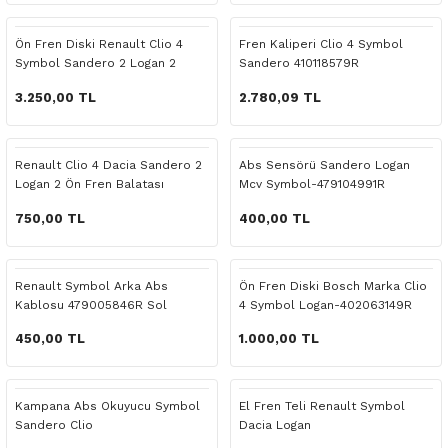
 Yedek Parça
Scenic
Symbol
Ön Fren Diski Renault Clio 4
Fren Kaliperi Clio 4 Symbol
Symbol Sandero 2 Logan 2
Sandero 410118579R
 Yedek Parça
Symbol
Talisman
3.250,00 TL
2.780,09 TL
ss Combi Yedek Parça
Talisman
Trafic
o Yedek Parça
Trafic
Renault Clio 4 Dacia Sandero 2
Abs Sensörü Sandero Logan
Logan 2 Ön Fren Balatası
Mcv Symbol-479104991R
 Yedek Parça
750,00 TL
400,00 TL
r Yedek Parça
Renault Symbol Arka Abs
Ön Fren Diski Bosch Marka Clio
Kablosu 479005846R Sol
4 Symbol Logan-402063149R
t Yedek Parça
450,00 TL
1.000,00 TL
ss Yedek Parça
Kampana Abs Okuyucu Symbol
El Fren Teli Renault Symbol
 Yedek Parça
Sandero Clio
Dacia Logan