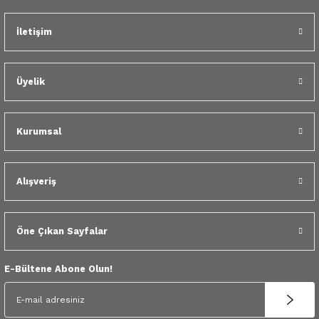
 Yedek Parça
İletişim
dek Parça
Gönder
e Yedek Parça
Üyelik
 Yedek Parça
Kurumsal
r Yedek Parça
Alışveriş
Öne Çıkan Sayfalar
E-Bültene Abone Olun!