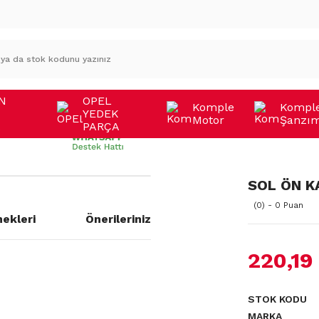
N
OPEL
Komple
Kompl
YEDEK
Motor
Şanzı
A
PARÇA
SOL ÖN K
(0) - 0 Puan
ekleri
Önerileriniz
220,19
a yetersiz gördüğünüz noktaları
STOK KODU
MARKA