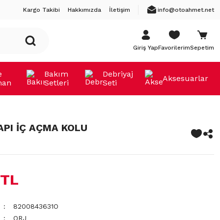
Kargo Takibi
Hakkımızda
İletişim
info@otoahmet.net
Giriş Yap
Favorilerim
Sepetim
e
Bakım
Debriyaj
Aksesuarlar
man
Setleri
Seti
API İÇ AÇMA KOLU
 TL
8200843631O
ORJ