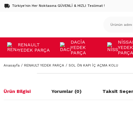
Türkiye'nin Her Noktasına GÜVENLİ & HIZLI Teslimat !
DACİA
NİSSA
RENAULT
YEDEK
YEDEK
YEDEK PARÇA
PARÇA
PARÇ
Anasayfa
RENAULT YEDEK PARÇA
SOL ÖN KAPI İÇ AÇMA KOLU
Ürün Bilgisi
Yorumlar (0)
Taksit Seçen
Bu ürünün fiyat bilgisi, resim, ürün açıklamalarında ve diğer konulard
öneri formunu kullanarak tarafımıza iletebilirsiniz.