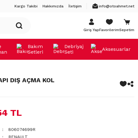
Kargo Takibi
Hakkımızda
İletişim
info@otoahmet.net
Giriş Yap
Favorilerim
Sepetim
e
Bakım
Debriyaj
Aksesuarlar
man
Setleri
Seti
API DIŞ AÇMA KOL
54 TL
806074699R
RENAULT