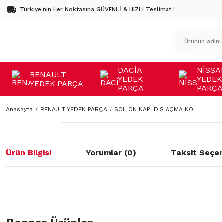
Türkiye'nin Her Noktasına GÜVENLİ & HIZLI Teslimat !
DACİA
NİSSA
RENAULT
YEDEK
YEDEK
YEDEK PARÇA
PARÇA
PARÇ
Anasayfa
RENAULT YEDEK PARÇA
SOL ÖN KAPI DIŞ AÇMA KOL
Ürün Bilgisi
Yorumlar (0)
Taksit Seçen
Bu ürünün fiyat bilgisi, resim, ürün açıklamalarında ve diğer konulard
öneri formunu kullanarak tarafımıza iletebilirsiniz.