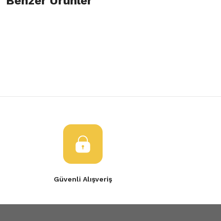
Benzer Ürünler
Bu ürüne ilk yorumu siz yapın!
Görüş ve önerileriniz için teşekkür ederiz.
Yorum Yaz
Ürün resmi kalitesiz, bozuk veya görüntülenemiyor.
Dış Kapı Kolu Renault Clio Symbol Dacia Sandero Duster
Ürün açıklamasında eksik bilgiler bulunuyor.
Ürün bilgilerinde hatalar bulunuyor.
200,00 TL
Ürün fiyatı diğer sitelerden daha pahalı.
Bu ürüne benzer farklı alternatifler olmalı.
Gönder
Güvenli Alışveriş