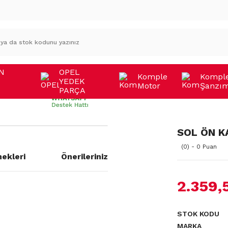
N
OPEL
Komple
Kompl
YEDEK
Motor
Şanzı
A
PARÇA
SOL ÖN K
(0) - 0 Puan
ekleri
Önerileriniz
2.359,
a yetersiz gördüğünüz noktaları
STOK KODU
MARKA