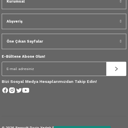
Kurumsal
 Yedek Parça
dek Parça
Alışveriş
e Yedek Parça
Öne Çıkan Sayfalar
 Yedek Parça
E-Bültene Abone Olun!
r Yedek Parça
Bizi Sosyal Medya Hesaplarımızdan Takip Edin!
© 2026 Renault Dacia Yedek Parça.
Tüm Hakları Saklıdır.