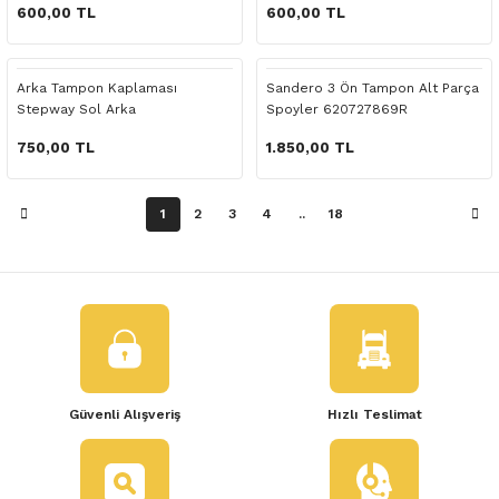
 Yedek Parça
600,00 TL
600,00 TL
dek Parça
Arka Tampon Kaplaması
Sandero 3 Ön Tampon Alt Parça
Stepway Sol Arka
Spoyler 620727869R
e Yedek Parça
750,00 TL
1.850,00 TL
 Yedek Parça
1
2
3
4
..
18
r Yedek Parça
Güvenli Alışveriş
Hızlı Teslimat