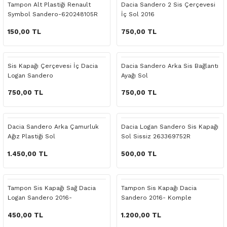
Tampon Alt Plastiği Renault
Dacia Sandero 2 Sis Çerçevesi
o Yedek Parça
Yedek Parça
Fren Sistemi
İç Trim
İç Trim
İç Trim
İç Trim
İç Trim
Isıtma Soğutma
Latitude
Latitude
Symbol Sandero-620248105R
İç Sol 2016
150,00 TL
750,00 TL
a Yedek Parça
ektrikli Yedek Parça
İç Trim
Isıtma Soğutma
Isıtma Soğutma
Isıtma Soğutma
Isıtma Soğutma
Isıtma Soğutma
Kaporta
Master
Megane
c Yedek Parça
Isıtma Soğutma
Kaporta
Kaporta
Kaporta
Kaporta
Kaporta
Motor Aksamı
Megane
Modus
Sis Kapağı Çerçevesi İç Dacia
Dacia Sandero Arka Sis Bağlantı
Logan Sandero
Ayağı Sol
ne Yedek Parça
Kaporta
Motor Aksamı
Motor Aksamı
Kilit Aksamı
Kilit Aksamı
Kilit Aksamı
Ön Takım Süspansiyon
Modus
RENAULT 11 BAKIM SETİ
750,00 TL
750,00 TL
ce Yedek Parça
Kilit Aksamı
Ön Takım Süspansiyon
Ön Takım Süspansiyon
Motor Aksamı
Motor Aksamı
Motor Aksamı
Yakıt Aksamı
Renault 11
RENAULT 12 BAKIM SETİ
Dacia Sandero Arka Çamurluk
Dacia Logan Sandero Sis Kapağı
l Yedek Parça
Motor Aksamı
Yakıt Aksamı
Yakıt Aksamı
Ön Takım Süspansiyon
Ön Takım Süspansiyon
Ön Takım Süspansiyon
Renault 12
RENAULT 19 BAKIM SETİ
Ağız Plastiği Sol
Sol Sissiz 263369752R
1.450,00 TL
500,00 TL
man Yedek Parça
Ön Takım Süspansiyon
Yakıt Aksamı
Yakıt Aksamı
Yakıt Aksamı
Renault 19
RENAULT 21 BAKIM SETİ
de Yedek Parça
Yakıt Aksamı
Renault 21
RENAULT 9 BROADWAY YAĞ BAKIM SET
Tampon Sis Kapağı Sağ Dacia
Tampon Sis Kapağı Dacia
Logan Sandero 2016-
Sandero 2016- Komple
l Yedek Parça
Renault 9
Scenic
450,00 TL
1.200,00 TL