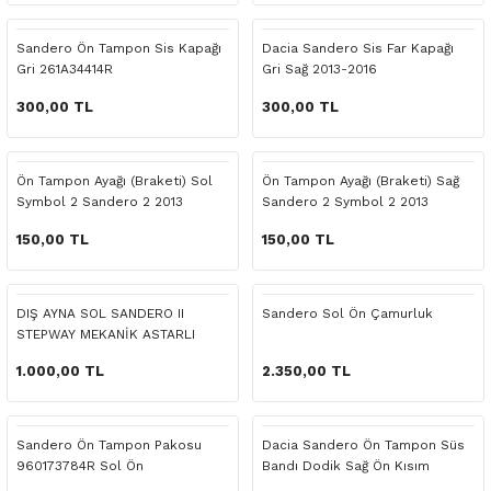
 Yedek Parça
Scenic
Symbol
Sandero Ön Tampon Sis Kapağı
Dacia Sandero Sis Far Kapağı
Gri 261A34414R
Gri Sağ 2013-2016
 Yedek Parça
Symbol
Talisman
300,00 TL
300,00 TL
ss Combi Yedek Parça
Talisman
Trafic
o Yedek Parça
Trafic
Ön Tampon Ayağı (Braketi) Sol
Ön Tampon Ayağı (Braketi) Sağ
Symbol 2 Sandero 2 2013
Sandero 2 Symbol 2 2013
 Yedek Parça
150,00 TL
150,00 TL
r Yedek Parça
DIŞ AYNA SOL SANDERO II
Sandero Sol Ön Çamurluk
STEPWAY MEKANİK ASTARLI
t Yedek Parça
1.000,00 TL
2.350,00 TL
ss Yedek Parça
Sandero Ön Tampon Pakosu
Dacia Sandero Ön Tampon Süs
 Yedek Parça
960173784R Sol Ön
Bandı Dodik Sağ Ön Kısım