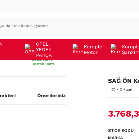
N
OPEL
Komple
Kompl
YEDEK
Motor
Şanzı
A
PARÇA
SAĞ ÖN KA
(0) - 0 Puan
ekleri
Önerileriniz
3.768,
a yetersiz gördüğünüz noktaları
STOK KODU
MARKA