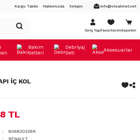
Kargo Takibi
Hakkımızda
İletişim
info@otoahmet.net
Giriş Yap
Favorilerim
Sepetim
e
Bakım
Debriyaj
Aksesuarlar
man
Setleri
Seti
PI İÇ KOL
38 TL
806820336R
RENAULT