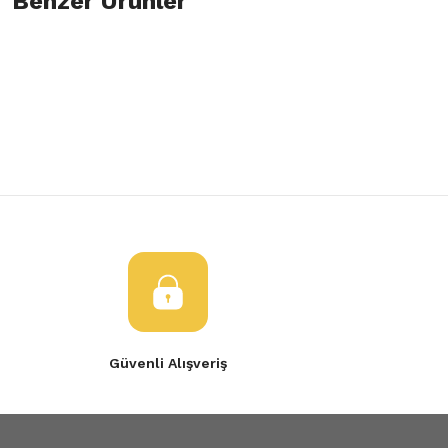
Benzer Ürünler
Bu ürüne ilk yorumu siz yapın!
Görüş ve önerileriniz için teşekkür ederiz.
Yorum Yaz
Ürün resmi kalitesiz, bozuk veya görüntülenemiyor.
Renault Kangoo 3 Kapı İç Çekme Kolu Kolçak Sağ
Ürün açıklamasında eksik bilgiler bulunuyor.
Ürün bilgilerinde hatalar bulunuyor.
350,00 TL
Ürün fiyatı diğer sitelerden daha pahalı.
Bu ürüne benzer farklı alternatifler olmalı.
Gönder
Güvenli Alışveriş