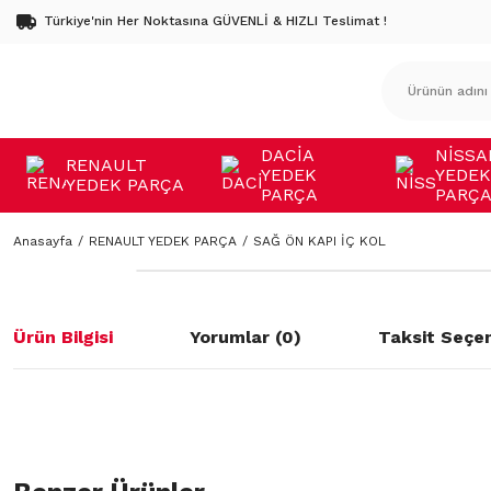
Türkiye'nin Her Noktasına GÜVENLİ & HIZLI Teslimat !
DACİA
NİSSA
RENAULT
YEDEK
YEDEK
YEDEK PARÇA
PARÇA
PARÇ
Anasayfa
RENAULT YEDEK PARÇA
SAĞ ÖN KAPI İÇ KOL
Ürün Bilgisi
Yorumlar (0)
Taksit Seçen
Bu ürünün fiyat bilgisi, resim, ürün açıklamalarında ve diğer konulard
öneri formunu kullanarak tarafımıza iletebilirsiniz.