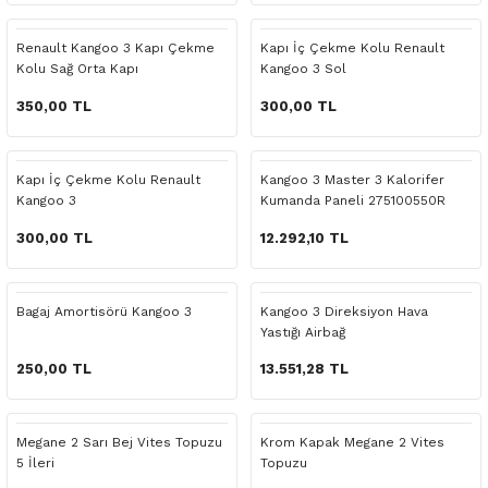
 Yedek Parça
Scenic
Symbol
Renault Kangoo 3 Kapı Çekme
Kapı İç Çekme Kolu Renault
Kolu Sağ Orta Kapı
Kangoo 3 Sol
 Yedek Parça
Symbol
Talisman
350,00 TL
300,00 TL
ss Combi Yedek Parça
Talisman
Trafic
o Yedek Parça
Trafic
Kapı İç Çekme Kolu Renault
Kangoo 3 Master 3 Kalorifer
Kangoo 3
Kumanda Paneli 275100550R
 Yedek Parça
300,00 TL
12.292,10 TL
r Yedek Parça
Bagaj Amortisörü Kangoo 3
Kangoo 3 Direksiyon Hava
Yastığı Airbağ
t Yedek Parça
250,00 TL
13.551,28 TL
ss Yedek Parça
Megane 2 Sarı Bej Vites Topuzu
Krom Kapak Megane 2 Vites
 Yedek Parça
5 İleri
Topuzu