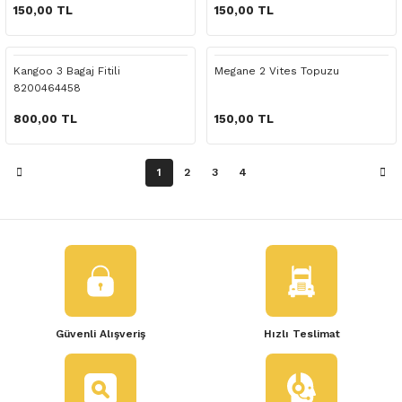
 Yedek Parça
150,00 TL
150,00 TL
dek Parça
Kangoo 3 Bagaj Fitili
Megane 2 Vites Topuzu
8200464458
e Yedek Parça
800,00 TL
150,00 TL
 Yedek Parça
1
2
3
4
r Yedek Parça
Güvenli Alışveriş
Hızlı Teslimat