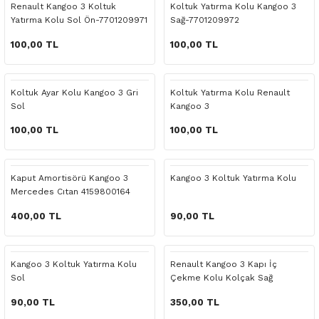
Renault Kangoo 3 Koltuk
Koltuk Yatırma Kolu Kangoo 3
o Yedek Parça
Yedek Parça
Fren Sistemi
İç Trim
İç Trim
İç Trim
İç Trim
İç Trim
Isıtma Soğutma
Latitude
Latitude
Yatırma Kolu Sol Ön-7701209971
Sağ-7701209972
100,00 TL
100,00 TL
a Yedek Parça
ektrikli Yedek Parça
İç Trim
Isıtma Soğutma
Isıtma Soğutma
Isıtma Soğutma
Isıtma Soğutma
Isıtma Soğutma
Kaporta
Master
Megane
c Yedek Parça
Isıtma Soğutma
Kaporta
Kaporta
Kaporta
Kaporta
Kaporta
Motor Aksamı
Megane
Modus
Koltuk Ayar Kolu Kangoo 3 Gri
Koltuk Yatırma Kolu Renault
Sol
Kangoo 3
ne Yedek Parça
Kaporta
Motor Aksamı
Motor Aksamı
Kilit Aksamı
Kilit Aksamı
Kilit Aksamı
Ön Takım Süspansiyon
Modus
RENAULT 11 BAKIM SETİ
100,00 TL
100,00 TL
ce Yedek Parça
Kilit Aksamı
Ön Takım Süspansiyon
Ön Takım Süspansiyon
Motor Aksamı
Motor Aksamı
Motor Aksamı
Yakıt Aksamı
Renault 11
RENAULT 12 BAKIM SETİ
Kaput Amortisörü Kangoo 3
Kangoo 3 Koltuk Yatırma Kolu
l Yedek Parça
Motor Aksamı
Yakıt Aksamı
Yakıt Aksamı
Ön Takım Süspansiyon
Ön Takım Süspansiyon
Ön Takım Süspansiyon
Renault 12
RENAULT 19 BAKIM SETİ
Mercedes Cıtan 4159800164
400,00 TL
90,00 TL
man Yedek Parça
Ön Takım Süspansiyon
Yakıt Aksamı
Yakıt Aksamı
Yakıt Aksamı
Renault 19
RENAULT 21 BAKIM SETİ
de Yedek Parça
Yakıt Aksamı
Renault 21
RENAULT 9 BROADWAY YAĞ BAKIM SET
Kangoo 3 Koltuk Yatırma Kolu
Renault Kangoo 3 Kapı İç
Sol
Çekme Kolu Kolçak Sağ
l Yedek Parça
Renault 9
Scenic
90,00 TL
350,00 TL