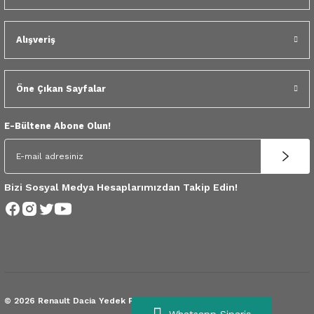
 Yedek Parça
Alışveriş
dek Parça
e Yedek Parça
Öne Çıkan Sayfalar
 Yedek Parça
E-Bültene Abone Olun!
r Yedek Parça
Bizi Sosyal Medya Hesaplarımızdan Takip Edin!
© 2026 Renault Dacia Yedek Parça.
Tüm Hakları Saklıdır.
Whatsapp Sipariş