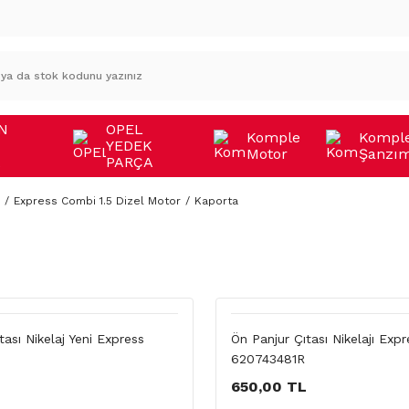
N
OPEL
Komple
Kompl
YEDEK
Motor
Şanzı
A
PARÇA
Express Combi 1.5 Dizel Motor
Kaporta
tası Nikelaj Yeni Express
Ön Panjur Çıtası Nikelajı Exp
620743481R
650,00 TL