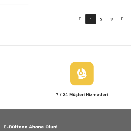
1
2
3
7 / 24 Müşteri Hizmetleri
E-Bültene Abone Olun!