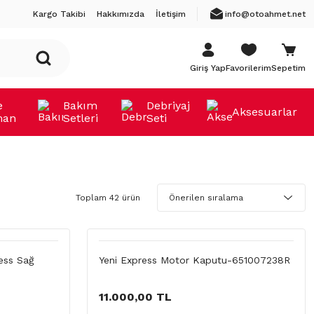
Kargo Takibi
Hakkımızda
İletişim
info@otoahmet.net
Giriş Yap
Favorilerim
Sepetim
e
Bakım
Debriyaj
Aksesuarlar
man
Setleri
Seti
Toplam 42 ürün
ress Sağ
Yeni Express Motor Kaputu-651007238R
11.000,00 TL