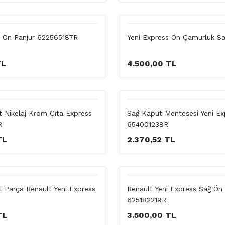
s Ön Panjur 622565187R
Yeni Express Ön Çamurluk S
TL
4.500,00 TL
t Nikelaj Krom Çıta Express
Sağ Kaput Menteşesi Yeni Ex
R
654001238R
TL
2.370,52 TL
l Parça Renault Yeni Express
Renault Yeni Express Sağ Ön
625182219R
TL
3.500,00 TL