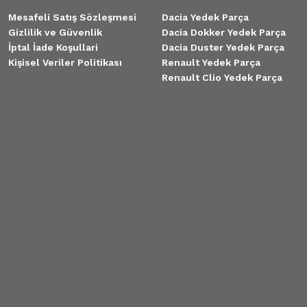
Mesafeli Satış Sözleşmesi
Dacia Yedek Parça
Gizlilik ve Güvenlik
Dacia Dokker Yedek Parça
İptal İade Koşullari
Dacia Duster Yedek Parça
Kişisel Veriler Politikası
Renault Yedek Parça
Renault Clio Yedek Parça