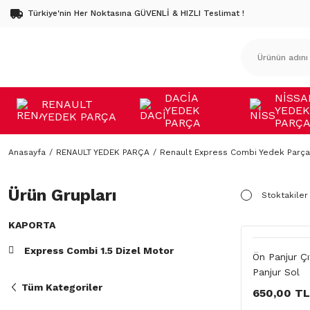
Türkiye'nin Her Noktasına GÜVENLİ & HIZLI Teslimat !
DACİA
NİSSA
RENAULT
YEDEK
YEDEK
YEDEK PARÇA
PARÇA
PARÇ
Anasayfa
RENAULT YEDEK PARÇA
Renault Express Combi Yedek Parça
Ürün Grupları
Stoktakiler
KAPORTA
Express Combi 1.5 Dizel Motor
Ön Panjur Çı
Panjur Sol
Tüm Kategoriler
650,00 TL