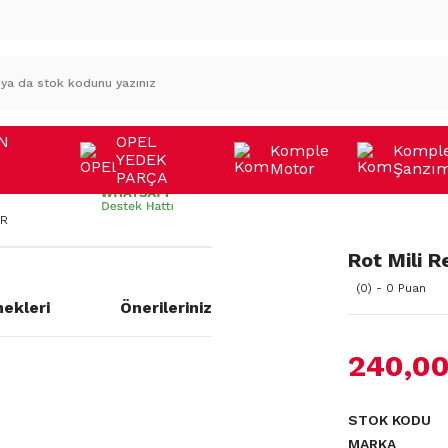
N
OPEL
Komple
Kompl
YEDEK
Motor
Şanzı
A
PARÇA
9R
Rot Mili 
(0) - 0 Puan
ekleri
Önerileriniz
240,00
a yetersiz gördüğünüz noktaları
STOK KODU
MARKA