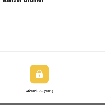
Benzer Ürünler
Bu ürüne ilk yorumu siz yapın!
Görüş ve önerileriniz için teşekkür ederiz.
Yorum Yaz
Ürün resmi kalitesiz, bozuk veya görüntülenemiyor.
Renault Latitude Rot Kolu (Mili) 485218799R
Ürün açıklamasında eksik bilgiler bulunuyor.
Ürün bilgilerinde hatalar bulunuyor.
350,00 TL
Ürün fiyatı diğer sitelerden daha pahalı.
Bu ürüne benzer farklı alternatifler olmalı.
Gönder
Güvenli Alışveriş