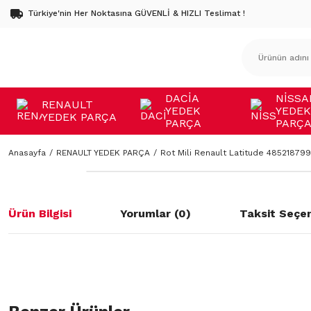
Türkiye'nin Her Noktasına GÜVENLİ & HIZLI Teslimat !
DACİA
NİSSA
RENAULT
YEDEK
YEDEK
YEDEK PARÇA
PARÇA
PARÇ
Anasayfa
RENAULT YEDEK PARÇA
Rot Mili Renault Latitude 48521879
Ürün Bilgisi
Yorumlar (0)
Taksit Seçen
Bu ürünün fiyat bilgisi, resim, ürün açıklamalarında ve diğer konulard
öneri formunu kullanarak tarafımıza iletebilirsiniz.