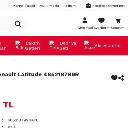
Kargo Takibi
Hakkımızda
İletişim
info@otoahmet.net
Giriş Yap
Favorilerim
Sepetim
e
Bakım
Debriyaj
Aksesuarlar
man
Setleri
Seti
Renault Latitude 485218799R
 TL
485218799RAYD
AYD