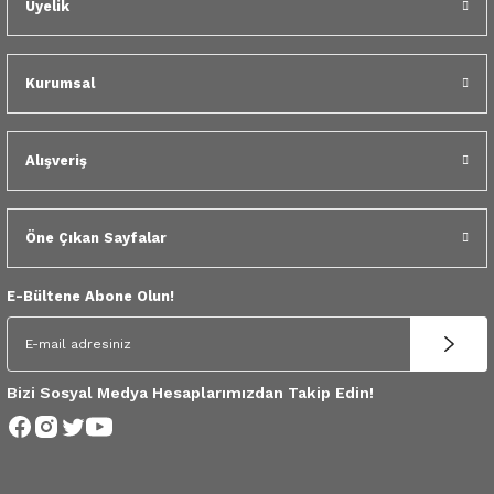
Üyelik
 Yedek Parça
dek Parça
Kurumsal
e Yedek Parça
Alışveriş
 Yedek Parça
r Yedek Parça
Öne Çıkan Sayfalar
E-Bültene Abone Olun!
Bizi Sosyal Medya Hesaplarımızdan Takip Edin!