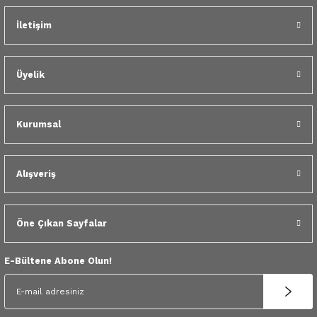
 Yedek Parça
İletişim
dek Parça
Üyelik
e Yedek Parça
 Yedek Parça
Kurumsal
r Yedek Parça
Alışveriş
Öne Çıkan Sayfalar
E-Bültene Abone Olun!