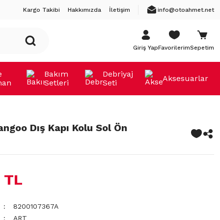
Kargo Takibi
Hakkımızda
İletişim
info@otoahmet.net
Giriş Yap
Favorilerim
Sepetim
e
Bakım
Debriyaj
Aksesuarlar
man
Setleri
Seti
angoo Dış Kapı Kolu Sol Ön
 TL
8200107367A
ART