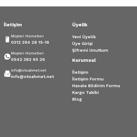
Bu ürüne benzer farklı alternatifler olmalı.
İletişim
Üyelik
Müşteri Hizmetleri
Yeni Üyelik
0312 394 28 15-16
Üye Girişi
Gönder
Şifremi Unuttum
Müşteri Hizmetleri
0542 382 65 26
Kurumsal
info@otoahmet.net
İletişim
info@otoahmet.net
İletişim Formu
Havale Bildirim Formu
Kargo Takibi
Blog