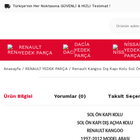
Türkiye'nin Her Noktasına GÜVENLİ & HIZLI Teslimat !
DACİA
NİSSA
RENAULT
YEDEK
YEDEK
YEDEK PARÇA
PARÇA
PARÇ
Anasayfa
RENAULT YEDEK PARÇA
Renault Kangoo Dış Kapı Kolu Sol Ö
Ürün Bilgisi
Yorumlar (0)
Taksit Seçen
SOL ÖN KAPI KOLU
SOL ÖN KAPI DIŞ AÇMA KOLU
RENAULT KANGOO
1997-2012 MODEL ARASI