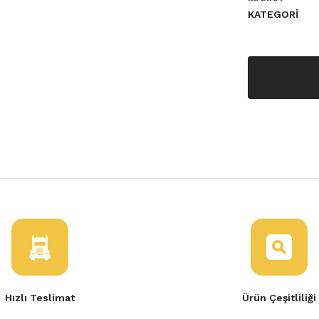
KATEGORI
a yetersiz gördüğünüz noktaları
Hızlı Teslimat
Ürün Çeşitliliği