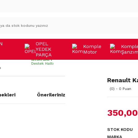
N
OPEL
Komple
Kompl
YEDEK
Motor
Şanzı
A
PARÇA
n
Renault K
(0) - 0 Puan
ekleri
Önerileriniz
350,00
STOK KODU
MARKA