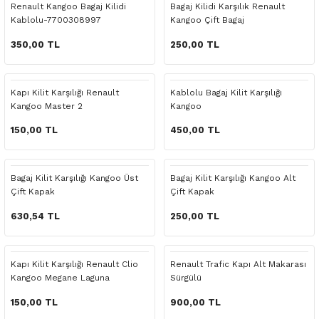
Renault Kangoo Bagaj Kilidi
Bagaj Kilidi Karşılık Renault
o Yedek Parça
Yedek Parça
Fren Sistemi
İç Trim
İç Trim
İç Trim
İç Trim
İç Trim
Isıtma Soğutma
Latitude
Latitude
Kablolu-7700308997
Kangoo Çift Bagaj
350,00 TL
250,00 TL
a Yedek Parça
ektrikli Yedek Parça
İç Trim
Isıtma Soğutma
Isıtma Soğutma
Isıtma Soğutma
Isıtma Soğutma
Isıtma Soğutma
Kaporta
Master
Megane
c Yedek Parça
Isıtma Soğutma
Kaporta
Kaporta
Kaporta
Kaporta
Kaporta
Motor Aksamı
Megane
Modus
Kapı Kilit Karşılığı Renault
Kablolu Bagaj Kilit Karşılığı
Kangoo Master 2
Kangoo
ne Yedek Parça
Kaporta
Motor Aksamı
Motor Aksamı
Kilit Aksamı
Kilit Aksamı
Kilit Aksamı
Ön Takım Süspansiyon
Modus
RENAULT 11 BAKIM SETİ
150,00 TL
450,00 TL
ce Yedek Parça
Kilit Aksamı
Ön Takım Süspansiyon
Ön Takım Süspansiyon
Motor Aksamı
Motor Aksamı
Motor Aksamı
Yakıt Aksamı
Renault 11
RENAULT 12 BAKIM SETİ
Bagaj Kilit Karşılığı Kangoo Üst
Bagaj Kilit Karşılığı Kangoo Alt
l Yedek Parça
Motor Aksamı
Yakıt Aksamı
Yakıt Aksamı
Ön Takım Süspansiyon
Ön Takım Süspansiyon
Ön Takım Süspansiyon
Renault 12
RENAULT 19 BAKIM SETİ
Çift Kapak
Çift Kapak
630,54 TL
250,00 TL
man Yedek Parça
Ön Takım Süspansiyon
Yakıt Aksamı
Yakıt Aksamı
Yakıt Aksamı
Renault 19
RENAULT 21 BAKIM SETİ
de Yedek Parça
Yakıt Aksamı
Renault 21
RENAULT 9 BROADWAY YAĞ BAKIM SET
Kapı Kilit Karşılığı Renault Clio
Renault Trafic Kapı Alt Makarası
Kangoo Megane Laguna
Sürgülü
l Yedek Parça
Renault 9
Scenic
150,00 TL
900,00 TL