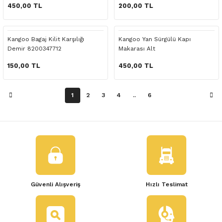
 Yedek Parça
450,00 TL
200,00 TL
dek Parça
Kangoo Bagaj Kilit Karşılığı
Kangoo Yan Sürgülü Kapı
Demir 8200347712
Makarası Alt
e Yedek Parça
150,00 TL
450,00 TL
 Yedek Parça
1
2
3
4
..
6
r Yedek Parça
Güvenli Alışveriş
Hızlı Teslimat