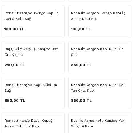
 Yedek Parça
Scenic
Symbol
Renault Kangoo Twingo Kapı İç
Renault Kangoo Twingo Kapı İç
Açma Kolu Sağ
Açma Kolu Sol
 Yedek Parça
Symbol
Talisman
100,00 TL
100,00 TL
ss Combi Yedek Parça
Talisman
Trafic
o Yedek Parça
Trafic
Bagaj Kilit Karşılığı Kangoo Üst
Renault Kangoo Kapı Kilidi Ön
Çift Kapak
Sol
 Yedek Parça
250,00 TL
850,00 TL
r Yedek Parça
Renault Kangoo Kapı Kilidi Ön
Renault Kangoo Kapı Kilidi Sol
Sağ
Yan Orta Kapı
t Yedek Parça
850,00 TL
850,00 TL
ss Yedek Parça
Renault Kango Bagaj Kapağı
Kapı İç Açma Kolu Kangoo Yan
 Yedek Parça
Açma Kolu Tek Kapı
Sürgülü Kapı