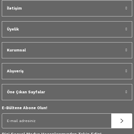
 Yedek Parça
İletişim
Gönder
dek Parça
Üyelik
e Yedek Parça
 Yedek Parça
Kurumsal
r Yedek Parça
Alışveriş
Öne Çıkan Sayfalar
E-Bültene Abone Olun!