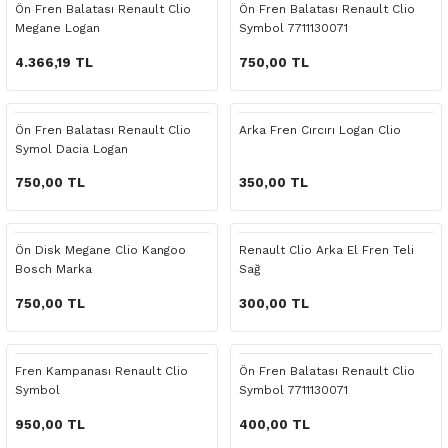
Ön Fren Balatası Renault Clio
Ön Fren Balatası Renault Clio
o Yedek Parça
Yedek Parça
Fren Sistemi
İç Trim
İç Trim
İç Trim
İç Trim
İç Trim
Isıtma Soğutma
Latitude
Latitude
Megane Logan
Symbol 7711130071
4.366,19 TL
750,00 TL
a Yedek Parça
ektrikli Yedek Parça
İç Trim
Isıtma Soğutma
Isıtma Soğutma
Isıtma Soğutma
Isıtma Soğutma
Isıtma Soğutma
Kaporta
Master
Megane
c Yedek Parça
Isıtma Soğutma
Kaporta
Kaporta
Kaporta
Kaporta
Kaporta
Motor Aksamı
Megane
Modus
Ön Fren Balatası Renault Clio
Arka Fren Cırcırı Logan Clio
Symol Dacia Logan
ne Yedek Parça
Kaporta
Motor Aksamı
Motor Aksamı
Kilit Aksamı
Kilit Aksamı
Kilit Aksamı
Ön Takım Süspansiyon
Modus
RENAULT 11 BAKIM SETİ
750,00 TL
350,00 TL
ce Yedek Parça
Kilit Aksamı
Ön Takım Süspansiyon
Ön Takım Süspansiyon
Motor Aksamı
Motor Aksamı
Motor Aksamı
Yakıt Aksamı
Renault 11
RENAULT 12 BAKIM SETİ
Ön Disk Megane Clio Kangoo
Renault Clio Arka El Fren Teli
l Yedek Parça
Motor Aksamı
Yakıt Aksamı
Yakıt Aksamı
Ön Takım Süspansiyon
Ön Takım Süspansiyon
Ön Takım Süspansiyon
Renault 12
RENAULT 19 BAKIM SETİ
Bosch Marka
Sağ
750,00 TL
300,00 TL
man Yedek Parça
Ön Takım Süspansiyon
Yakıt Aksamı
Yakıt Aksamı
Yakıt Aksamı
Renault 19
RENAULT 21 BAKIM SETİ
de Yedek Parça
Yakıt Aksamı
Renault 21
RENAULT 9 BROADWAY YAĞ BAKIM SET
Fren Kampanası Renault Clio
Ön Fren Balatası Renault Clio
Symbol
Symbol 7711130071
l Yedek Parça
Renault 9
Scenic
950,00 TL
400,00 TL