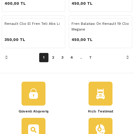
 Yedek Parça
400,00 TL
450,00 TL
dek Parça
Renault Clio El Fren Teli Abs Li
Fren Balatası Ön Renault 19 Clio
Megane
e Yedek Parça
350,00 TL
450,00 TL
 Yedek Parça
1
2
3
4
..
7
r Yedek Parça
Güvenli Alışveriş
Hızlı Teslimat