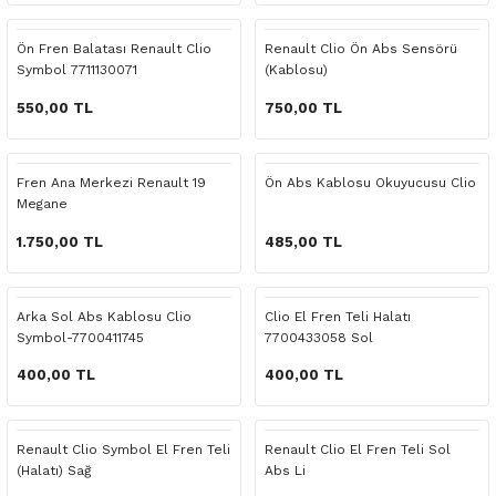
 Yedek Parça
Scenic
Symbol
Ön Fren Balatası Renault Clio
Renault Clio Ön Abs Sensörü
Symbol 7711130071
(Kablosu)
 Yedek Parça
Symbol
Talisman
550,00 TL
750,00 TL
ss Combi Yedek Parça
Talisman
Trafic
o Yedek Parça
Trafic
Fren Ana Merkezi Renault 19
Ön Abs Kablosu Okuyucusu Clio
Megane
 Yedek Parça
1.750,00 TL
485,00 TL
r Yedek Parça
Arka Sol Abs Kablosu Clio
Clio El Fren Teli Halatı
Symbol-7700411745
7700433058 Sol
t Yedek Parça
400,00 TL
400,00 TL
ss Yedek Parça
Renault Clio Symbol El Fren Teli
Renault Clio El Fren Teli Sol
 Yedek Parça
(Halatı) Sağ
Abs Li