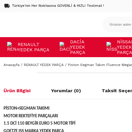
Türkiye'nin Her Noktasına GÜVENLİ & HIZLI Teslimat !
DACİA
NİSSA
RENAULT
YEDEK
YEDEK
YEDEK PARÇA
PARÇA
PARÇ
Anasayfa
RENAULT YEDEK PARÇA
Piston Segman Takım Fluence Megane
Ürün Bilgisi
Yorumlar (0)
Taksit Seçen
PİSTON+SEGMAN TAKIMI
MOTOR REKTEFİYE PARÇALARI
1.5 DCİ 110 BEYGİR EURO 5 MOTOR TİPİ
GOETZE ISS MARKA YEDEK PARÇA