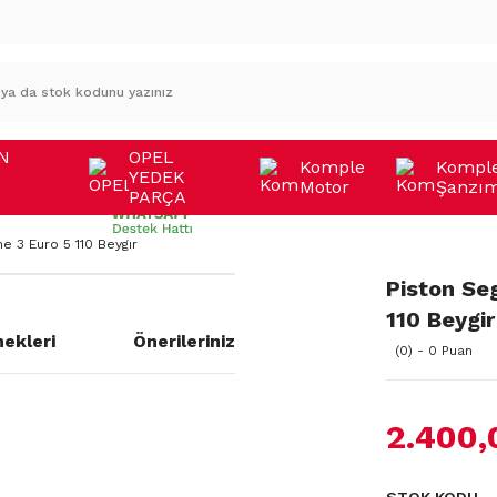
N
OPEL
Komple
Kompl
YEDEK
Motor
Şanzı
A
PARÇA
 3 Euro 5 110 Beygir
Piston Se
110 Beygir
ekleri
Önerileriniz
(0) - 0 Puan
2.400,