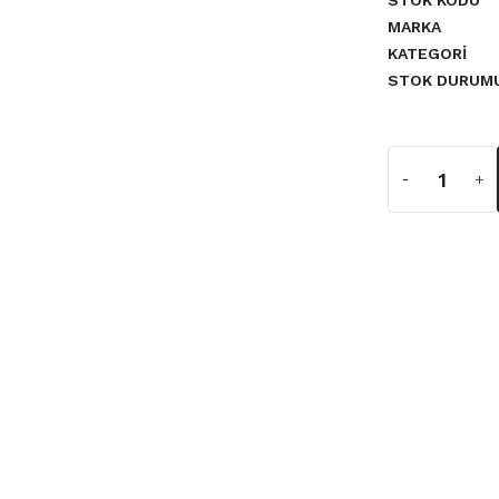
STOK KODU
MARKA
KATEGORI
STOK DURUM
a yetersiz gördüğünüz noktaları