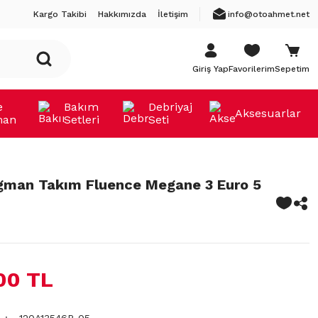
Kargo Takibi
Hakkımızda
İletişim
info@otoahmet.net
Giriş Yap
Favorilerim
Sepetim
e
Bakım
Debriyaj
Aksesuarlar
man
Setleri
Seti
gman Takım Fluence Megane 3 Euro 5
00 TL