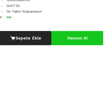
120A13546R-05
GOETZE
Ön Takım Süspansiyon
U
Var
Sepete Ekle
Hemen Al