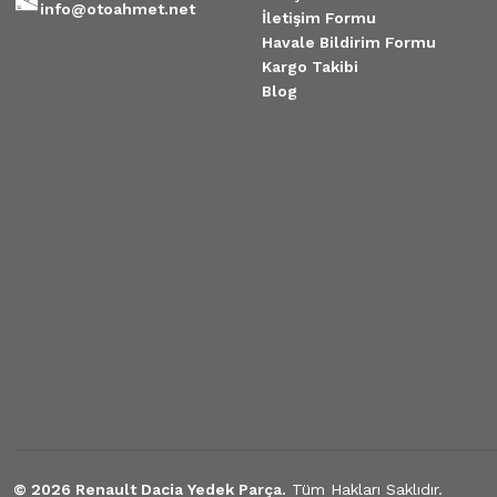
info@otoahmet.net
İletişim Formu
Havale Bildirim Formu
2.400,00 TL
Kargo Takibi
Blog
PİSTON SEKMAN MGN-III FLUENCE 1.5 DCİ K9K EURO 5 STD-20 KISA
2.500,00 TL
PİSTON SEKMAN MGN-III FLUENCE 1.5 DCİ K9K EURO 5 STD 110BEYGİR
2.500,00 TL
Piston Segman Renault Fluence Megane 3 Clio 4 1.5 Dizel
© 2026 Renault Dacia Yedek Parça.
Tüm Hakları Saklıdır.