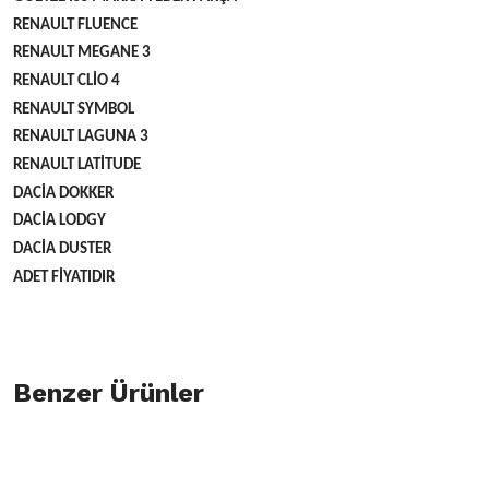
RENAULT FLUENCE
RENAULT MEGANE 3
RENAULT CLİO 4
RENAULT SYMBOL
RENAULT LAGUNA 3
RENAULT LATİTUDE
DACİA DOKKER
DACİA LODGY
DACİA DUSTER
ADET FİYATIDIR
Bu ürünün fiyat bilgisi, resim, ürün açıklamalarında ve diğer konulard
öneri formunu kullanarak tarafımıza iletebilirsiniz.
Benzer Ürünler
Bu ürüne ilk yorumu siz yapın!
Görüş ve önerileriniz için teşekkür ederiz.
Yorum Yaz
Ürün resmi kalitesiz, bozuk veya görüntülenemiyor.