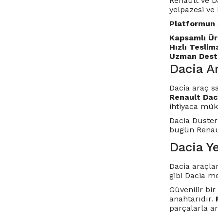
Renault ve Da
yelpazesi ve 
Platformun 
Kapsamlı Ür
Hızlı Teslim
Uzman Dest
Dacia Ar
Dacia araç s
Renault Dac
ihtiyaca mü
Dacia Duster
bugün Renault
Dacia Ye
Dacia araçlar
gibi Dacia m
Güvenilir bi
anahtarıdır.
parçalarla ar