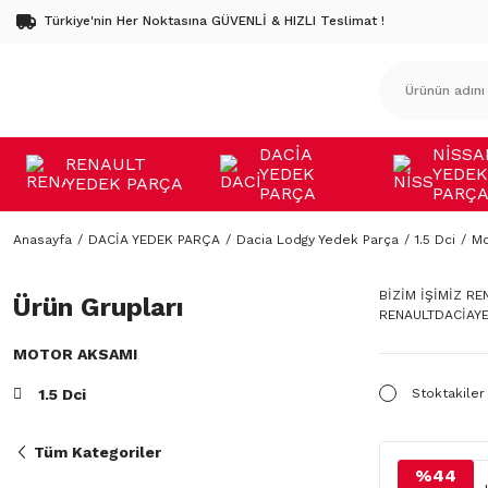
Türkiye'nin Her Noktasına GÜVENLİ & HIZLI Teslimat !
DACİA
NİSSA
RENAULT
YEDEK
YEDEK
YEDEK PARÇA
PARÇA
PARÇ
Anasayfa
DACİA YEDEK PARÇA
Dacia Lodgy Yedek Parça
1.5 Dci
Mo
BİZİM İŞİMİZ R
Ürün Grupları
RENAULTDACİAYE
MOTOR AKSAMI
1.5 Dci
Stoktakiler
Tüm Kategoriler
%44