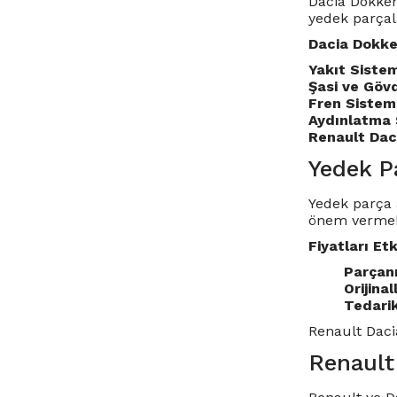
Dacia Dokker,
yedek parçala
Dacia Dokker
Yakıt Sistem
Şasi ve Gövd
Fren Sisteml
Aydınlatma 
Renault Dac
Yedek Pa
Yedek parça a
önem vermek
Fiyatları Et
Parçanı
Orijinall
Tedarik
Renault Dacia
Renault 