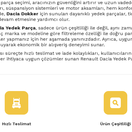
parça seçimi, aracınızın güvenliğini artırır ve uzun vaded
arı, süspansiyon sistemleri ve motor aksamları, hem konfor
de,
Dacia Dokker
için sunulan dayanıklı yedek parçalar, tica
evam etmesine yardımcı olur.
ia Yedek Parça
, sadece ürün çeşitliliği ile değil, aynı z
aç marka ve modeline göre filtreleme özelliği ile doğru pa
er yapmanız için her aşamada yanınızdadır. Ayrıca, uygun f
ruyarak ekonomik bir alışveriş deneyimi sunar.
sı süreçte hızlı teslimat ve iade kolaylıkları, kullanıcıların
her ihtiyaca uygun çözümler sunan Renault Dacia Yedek Parç
Hızlı Teslimat
Ürün Çeşitliliği