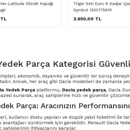
er-Latitude Silindir Kapağı
Triger Seti Euro 6 Kadjar Qa
ygir
Symbol 130C17561R
 TL
2.650,00 TL
Yedek Parça Kategorisi Güvenli
ahipleri, ekonomik, dayanıklı ve güvenilir bir sürüş dene
adır. Ancak, her araç gibi Dacia modelleri de zamanla yed
ia Yedek Parça
platformu,
Dacia yedek parça
,
Dacia Du
pazesi sunarak, araç sahiplerine hızlı ve güvenilir çözüml
edek Parça: Aracınızın Performansın
ri, kullanıcı dostu yapıları ve düşük yakıt tüketimi ile ta
u avantajları sürdürmek için gereklidir.
Renault Dacia Yed
 sahiplerinin ihtiyaçlarını karşılar.