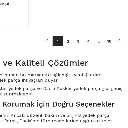
shqai
1
2
3
4
..
16
 ve Kaliteli Çözümler
yimi sunan bu markanın sağladığı avantajlardan
ek parça ihtiyaçları duyar.
ster yedek parça
ve
Dacia Dokker yedek parça
gibi geniş
er sunmaktadır.
ı Korumak İçin Doğru Seçenekler
nınır. Ancak, düzenli bakım ve orijinal yedek parça
ek Parça
, Dacia’nın tüm modellerine uygun ürünler