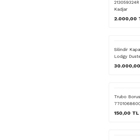
213059324R
Kadjar
2.000,00 
Silindir Kap
Lodgy Duste
30.000,0
Trubo Boru
770106860
150,00 TL