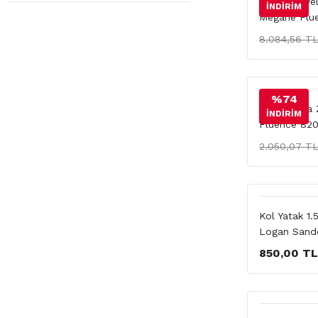
Piston (Biye
İNDİRİM
Megane Flu
8.084,56 T
%74
Yağ Pompa Z
İNDİRİM
Fluence 82
2.050,07 T
Kol Yatak 1
Logan Sand
850,00 TL