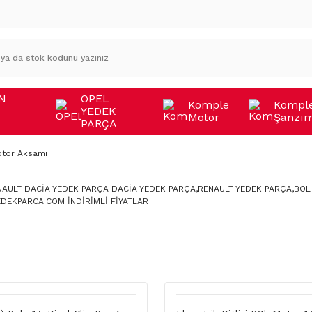
N
OPEL
Komple
Kompl
YEDEK
Motor
Şanzı
A
PARÇA
tor Aksamı
ENAULT DACİA YEDEK PARÇA DACİA YEDEK PARÇA,RENAULT YEDEK PARÇA,BOL
DEKPARCA.COM İNDİRİMLİ FİYATLAR