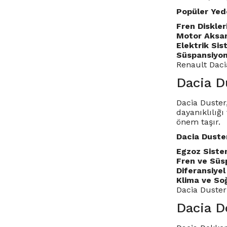
Popüler Yed
Fren Diskler
Motor Aksam
Elektrik Sis
Süspansiyon
Renault Daci
Dacia D
Dacia Duster
dayanıklılığ
önem taşır.
Dacia Duste
Egzoz Sistem
Fren ve Süs
Diferansiyel
Klima ve So
Dacia Duster
Dacia Do