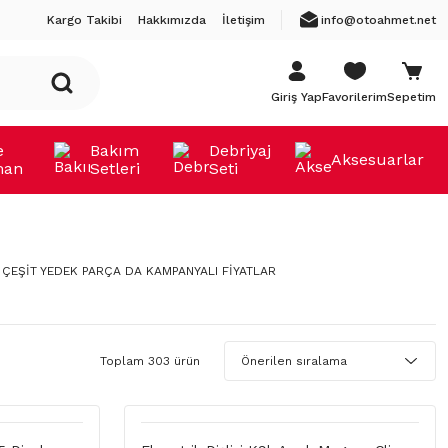
Kargo Takibi
Hakkımızda
İletişim
info@otoahmet.net
Giriş Yap
Favorilerim
Sepetim
e
Bakım
Debriyaj
Aksesuarlar
man
Setleri
Seti
 ÇEŞİT YEDEK PARÇA DA KAMPANYALI FİYATLAR
Toplam 303 ürün