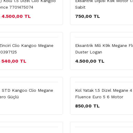
l) Kolu 1.5 Dizel Clio Kangoo
Eksantrik Dişlisi K9k Motor 1.
ence 7701475074
Sabit
4.500,00 TL
750,00 TL
L
inciri Clio Kangoo Megane
Eksantrik Mili K9k Megane F
00397125
Duster Logan
540,00 TL
4.500,00 TL
L
.5 STD Kangoo Clio Megane
Kol Yatak 1.5 Dizel Megane 4
ero Güçlü
Fluence Euro 5 6 Motor
850,00 TL