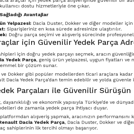
cia araçlar için yedek parça alışverişinde güvenilir bir a
kullanıcı dostu hizmetleriyle öne çıkar.
Sağladığı Avantajlar
ün Yelpazesi:
Dacia Duster, Dokker ve diğer modeller için 
at:
Siparişleriniz en kısa sürede adresinize ulaştırılır.
ek:
Doğru parça seçimi ve alışveriş sürecinde profesyonel 
açlar için Güvenilir Yedek Parça Adr
ahipleri için doğru yedek parçayı seçmek, aracın güvenliği
ia Yedek Parça
, geniş ürün yelpazesi, uygun fiyatları ve
kemmel bir çözüm sunar.
 ve Dokker gibi popüler modellerden ticari araçlara kadar 
 Dacia Yedek Parça’dan temin edebilir ve yolda güvenle ile
dek Parçaları ile Güvenilir Sürüşün 
, dayanıklılığı ve ekonomik yapısıyla Türkiye’de ve dünyada
odelleri de zamanla yedek parça ihtiyacı duyar.
r platformdan alışveriş yapmak, aracınızın performansın
Renault Dacia Yedek Parça
, Dacia Duster, Dokker ve diğe
aç sahiplerinin ilk tercihi olmayı başarıyor.