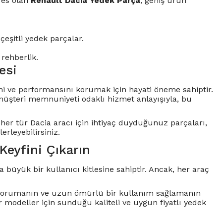
dres olan
Renault Dacia Yedek Parça
, geniş ürün
çeşitli yedek parçalar.
rehberlik.
esi
ni ve performansını korumak için hayati öneme sahiptir.
 müşteri memnuniyeti odaklı hizmet anlayışıyla, bu
her tür Dacia aracı için ihtiyaç duyduğunuz parçaları,
rleyebilirsiniz.
Keyfini Çıkarın
 büyük bir kullanıcı kitlesine sahiptir. Ancak, her araç
ı korumanın ve uzun ömürlü bir kullanım sağlamanın
r modeller için sunduğu kaliteli ve uygun fiyatlı yedek