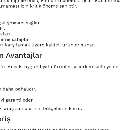
nıklılığı ile öne çıkan bir modeldir. Ticari kullanımda
amaması için kritik öneme sahiptir.
çalışmasını sağlar.
ir.
aları.
neme sahiptir.
arı karşılamak üzere kaliteli ürünler sunar.
n Avantajlar
ördür. Ancak, uygun fiyatlı ürünler seçerken kaliteye de
 daha pahalıdır.
yi garanti eder.
, araç sahiplerinin bütçelerini korur.
riş