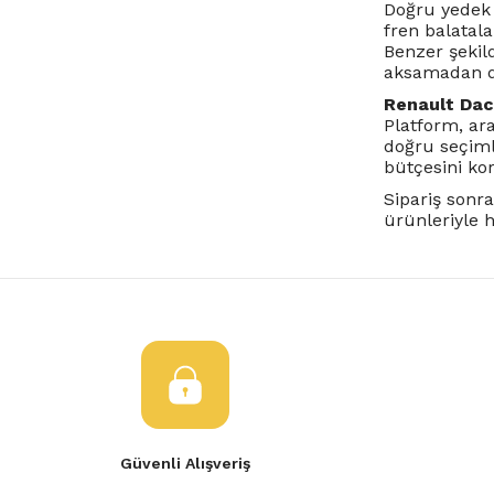
Doğru yedek 
fren balatal
Benzer şekil
aksamadan d
Renault Dac
Platform, ar
doğru seçiml
bütçesini ko
Sipariş sonra
ürünleriyle 
Güvenli Alışveriş