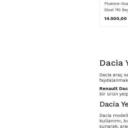
Fluence-Dust
Dizel 110 Be
14.500,00
Dacia 
Dacia araç s
faydalanmakt
Renault Dac
bir ürün yel
Dacia Y
Dacia modelle
kullanımı, b
sunarak, araç