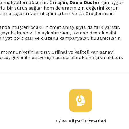
e maliyetleri düşürür. Örneğin,
Dacia Duster
için uygun
lu bir sürüş sağlar hem de aracınızın değerini korur.
ri araçların verimliliğini artırır ve iş süreçlerinizin
amanda müşteri odaklı hizmet anlayışıyla da fark yaratır.
rçayı bulmanızı kolaylaştırırken, uzman destek ekibi
iyat politikası ve düzenli kampanyalar, kullanıcıların
 memnuniyetini artırır. Orijinal ve kaliteli yan sanayi
a, güvenilir alışverişin adresi olarak öne çıkmaktadır.
7 / 24 Müşteri Hizmetleri