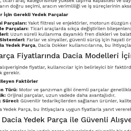
 ticari araç kategorisinde yüksek taşıma kapasitesi ve daya
rın doğru seçimi, aracın verimliliği ve iş süreçlerinin aks
 İçin Gerekli Yedek Parçalar
i Parçaları:
Yakıt filtresi ve enjektörler, motorun düzgün 
e Parçaları:
Ticari araçlarda sıkça değiştirilen bileşenlerd
eri:
Uzun süreli kullanıma dayanıklı fren diskleri ve balat
Sistemleri:
Farlar ve sinyaller, güvenli sürüş için hayati ö
ia Yedek Parça
, Dacia Dokker kullanıcılarına, bu ihtiyaçl
rça Fiyatlarında Dacia Modelleri İçi
lışverişinde fiyatlar, kullanıcılar için belirleyici bir fakt
 gerekir.
kileyen Faktörler
n Türü:
Motor ve şanzıman gibi önemli parçalar genellikle
ik:
Orijinal parçalar, uzun vadede daha avantajlıdır.
 Süreci:
Güvenilir tedarikçilerden sağlanan ürünler, kalite
 Yedek Parça, bu ihtiyaçlara uygun fiyatlarla yanıt vererek
Dacia Yedek Parça ile Güvenli Alışve