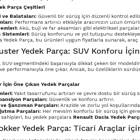
ek Parça Çeşitleri
i ve Balataları:
Güvenli bir sürüş için düzenli kontrol edi
ları:
Performans artırıcı etkisiyle aracınızın uzun ömürl
temleri:
Akü, buji ve far aksamları gibi elektriksel parçalar, 
 Sistemleri:
Sürüş konforunu ve yol tutuşunu destekleyen
a Yedek Parça, bu ürünleri uygun fiyatlarla sunarak, araç 
uster Yedek Parça: SUV Konforu İçin
, SUV segmentindeki başarısıyla dikkat çeken bir modeldi
ı ve performansıyla öne çıkar. Ancak, bu özelliklerin sürd
r İçin Öne Çıkan Yedek Parçalar
leri:
Yakıt tasarrufunu artıran ve çevre dostu bir sürüş s
pansiyon Parçaları:
Güvenlik ve konforu artırır.
 ve Şanzıman Parçaları:
Arazide ve zorlu yol koşullarınd
ğutma Parçaları:
Her mevsim konforlu bir sürüş için gerek
 sahipleri, bu yedek parçalara
Renault Dacia Yedek Parç
kker Yedek Parça: Ticari Araçlar içi