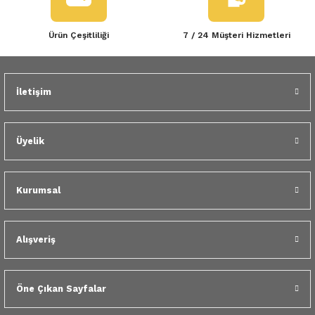
 Yedek Parça
Bu ürüne benzer farklı alternatifler olmalı.
Ürün Çeşitliliği
7 / 24 Müşteri Hizmetleri
dek Parça
e Yedek Parça
İletişim
Gönder
 Yedek Parça
Üyelik
r Yedek Parça
Kurumsal
Alışveriş
Öne Çıkan Sayfalar