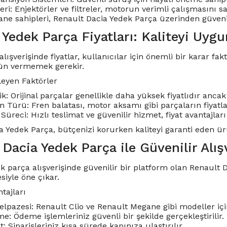
eri: Enjektörler ve filtreler, motorun verimli çalışmasını sa
e sahipleri, Renault Dacia Yedek Parça üzerinden güvenilir
Yedek Parça Fiyatları: Kaliteyi Uygun
alışverişinde fiyatlar, kullanıcılar için önemli bir karar f
ün vermemek gerekir.
ileyen Faktörler
lik: Orijinal parçalar genellikle daha yüksek fiyatlıdır anc
n Türü: Fren balatası, motor aksamı gibi parçaların fiyatla
Süreci: Hızlı teslimat ve güvenilir hizmet, fiyat avantajları 
a Yedek Parça, bütçenizi korurken kaliteyi garanti eden ü
Dacia Yedek Parça ile Güvenilir Alış
k parça alışverişinde güvenilir bir platform olan Renault 
siyle öne çıkar.
ntajları
elpazesi: Renault Clio ve Renault Megane gibi modeller içi
: Ödeme işlemleriniz güvenli bir şekilde gerçekleştirilir.
t: Siparişleriniz kısa sürede kapınıza ulaştırılır.