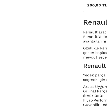
200,00 T
Renaul
Renault araç 
Renault Yede
avantajlarını 
Özellikle
Ren
çeken başlıc
mevcut seçen
Renault
Yedek parça 
seçmek için 
Araca Uygunl
Orijinal Parç
ömürlüdür.
Fiyat-Perform
Güvenilir Te