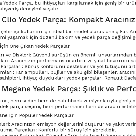
 Yedek Parça, bu ihtiyaçları karşılamak için geniş bir ürün
 alışveriş deneyimi yaşatır.
 Clio Yedek Parça: Kompakt Aracınız
 şehir içi kullanım için ideal bir model olarak öne çıkar.
mi yaşamak için düzenli bakım ve yedek parça değişimi ge
 İçin Öne Çıkan Yedek Parçalar
rı ve Diskleri: Güvenli sürüşün en önemli unsurlarından bi
rı: Aracınızın performansını artırır ve yakıt tasarrufu sa
Parçaları: Sürüş konforunu destekler ve yol tutuşunu artı
mları: Far ampulleri, bujiler ve akü gibi bileşenler, aracın
sahipleri, ihtiyaç duydukları yedek parçaları Renault Daci
 Megane Yedek Parça: Şıklık ve Perf
ne, hem sedan hem de hatchback versiyonlarıyla geniş bir 
edek parça seçimi, hem performansı hem de aracın este
ne İçin Popüler Yedek Parçalar
eri: Aracınızın emisyon değerlerini düşürür ve yakıt verimli
tma Parçaları: Konforlu bir sürüş için gereklidir.
ansiyon Sistemleri: Güvenli sürüş için hayati öneme sahipt