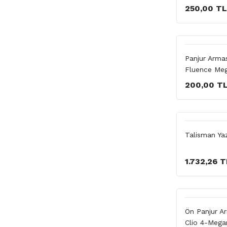
250,00 TL
Panjur Armas
Fluence Me
200,00 T
Talisman Y
1.732,26 T
Ön Panjur A
Clio 4-Mega