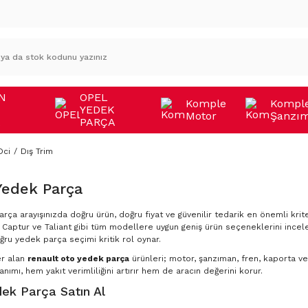
N
OPEL
Komple
Kompl
YEDEK
Motor
Şanzı
A
PARÇA
Dci
Dış Trim
Yedek Parça
rça arayışınızda doğru ürün, doğru fiyat ve güvenilir tedarik en önemli krite
Captur ve Taliant gibi tüm modellere uygun geniş ürün seçeneklerini incele
ğru yedek parça seçimi kritik rol oynar.
er alan
renault oto yedek parça
ürünleri; motor, şanzıman, fren, kaporta ve 
nımı, hem yakıt verimliliğini artırır hem de aracın değerini korur.
ek Parça Satın Al