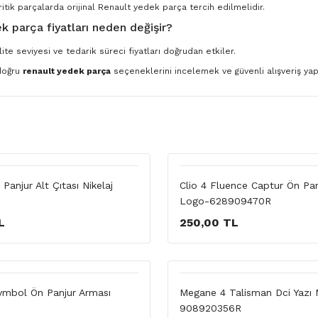
ritik parçalarda orijinal Renault yedek parça tercih edilmelidir.
k parça fiyatları neden değişir?
ite seviyesi ve tedarik süreci fiyatları doğrudan etkiler.
 doğru
renault yedek parça
seçeneklerini incelemek ve güvenli alışveriş yapm
Panjur Alt Çıtası Nikelaj
Clio 4 Fluence Captur Ön Pan
Logo-628909470R
L
250,00 TL
mbol Ön Panjur Arması
Megane 4 Talisman Dci Yazı
908920356R