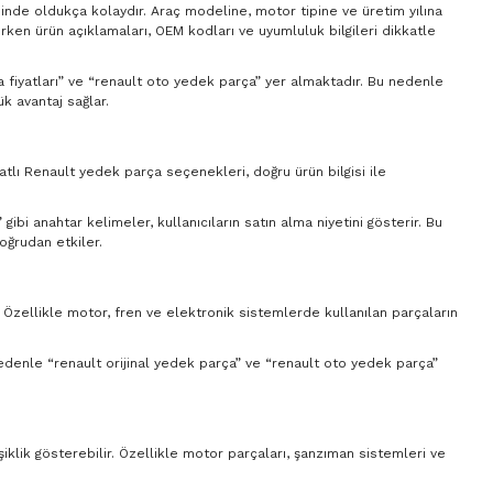
sinde oldukça kolaydır. Araç modeline, motor tipine ve üretim yılına
ırken ürün açıklamaları, OEM kodları ve uyumluluk bilgileri dikkatle
ça fiyatları” ve “renault oto yedek parça” yer almaktadır. Bu nedenle
k avantaj sağlar.
yatlı Renault yedek parça seçenekleri, doğru ürün bilgisi ile
ibi anahtar kelimeler, kullanıcıların satın alma niyetini gösterir. Bu
oğrudan etkiler.
. Özellikle motor, fren ve elektronik sistemlerde kullanılan parçaların
 nedenle “renault orijinal yedek parça” ve “renault oto yedek parça”
şiklik gösterebilir. Özellikle motor parçaları, şanzıman sistemleri ve