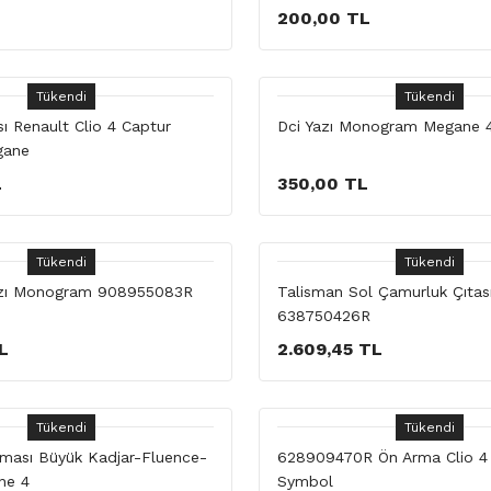
200,00 TL
Tükendi
Tükendi
ı Renault Clio 4 Captur
Dci Yazı Monogram Megane 
gane
L
350,00 TL
Tükendi
Tükendi
azı Monogram 908955083R
Talisman Sol Çamurluk Çıtas
638750426R
L
2.609,45 TL
Tükendi
Tükendi
rması Büyük Kadjar-Fluence-
628909470R Ön Arma Clio 4
ne 4
Symbol