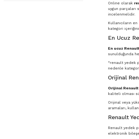
Online olarak
re
uygun parçaları s
incelenmelidir.
Kullanıcıların e
kategori içeriğin
En Ucuz Re
En ucuz Renault
sunulduğunda he
“renault yedek pa
nedenle kategori
Orijinal Re
Orijinal Renaul
kaliteli olması s
Orijinal veya yü
aramaları, kullan
Renault Yed
Renault yedek par
elektronik bileşe