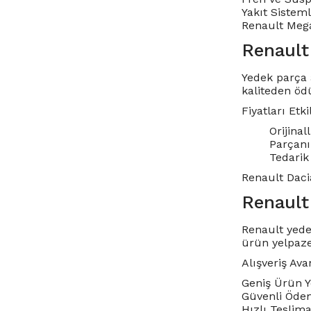
Yakıt Sisteml
Renault Megan
Renault 
Yedek parça
kaliteden öd
Fiyatları Etk
Orijinal
Parçanı
Tedarik 
Renault Daci
Renault 
Renault yede
ürün yelpaze
Alışveriş Ava
Geniş Ürün Y
Güvenli Ödeme
Hızlı Teslima