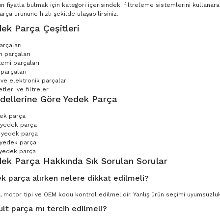
n fiyatla bulmak için kategori içerisindeki filtreleme sistemlerini kullana
ça ürününe hızlı şekilde ulaşabilirsiniz.
ek Parça Çeşitleri
arçaları
 parçaları
temi parçaları
parçaları
 ve elektronik parçaları
leri ve filtreler
dellerine Göre Yedek Parça
dek parça
 yedek parça
 yedek parça
 yedek parça
yedek parça
dek Parça Hakkında Sık Sorulan Sorular
k parça alırken nelere dikkat edilmeli?
, motor tipi ve OEM kodu kontrol edilmelidir. Yanlış ürün seçimi uyumsuzluk 
ult parça mı tercih edilmeli?