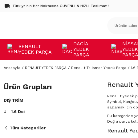
Türkiye'nin Her Noktasına GÜVENLİ & HIZLI Teslimat !
DACİA
NİSSA
RENAULT
YEDEK
YEDEK
YEDEK PARÇA
PARÇA
PARÇ
Anasayfa
RENAULT YEDEK PARÇA
Renault Talisman Yedek Parça
1.6 
Renault 
Ürün Grupları
Renault yedek pa
DIŞ TRIM
Symbol, Kangoo, 
sağlamak için do
1.6 Dci
Bu kategoride y
Doğru parça kulla
Tüm Kategoriler
Renault Yed