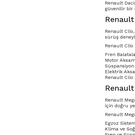
Renault Dacia
güvenilir bir
Renault
Renault Clio,
sürüş deneyi
Renault Clio
Fren Balatala
Motor Aksamla
Süspansiyon 
Elektrik Aksa
Renault Clio 
Renault
Renault Mega
için doğru y
Renault Mega
Egzoz Sisteml
Klima ve Soğu
Fren ve Süsp