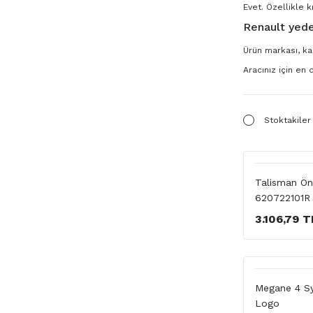
Evet. Özellikle k
Renault yede
Ürün markası, kal
Aracınız için en
Stoktakiler
Talisman Ön 
620722101R
3.106,79 T
Megane 4 Sy
Logo