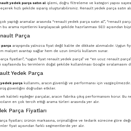
nault yedek parça satın al
işlemi, doğru filtreleme ve kategori yapısı saye
eçerek hızlı şekilde sipariş oluşturabilirsiniz. Renault yedek parça satın al
n çok yaptığı aramalar arasında “renault yedek parça satın al”, “renault par
in bu arama niyetlerini karşılayacak şekilde hazırlanması SEO açısından büyü
nault Parça
 parça
arayışında yalnızca fiyat değil kalite de dikkate alınmalıdır. Uygun fi
m maliyet avantajı sağlar hem de uzun ömürlü kullanım sunar.
rça fiyatları”, “uygun fiyat renault yedek parça” ve “en ucuz renault parça” g
 sayfasında bu terimlerin doğal şekilde kullanılması Google sıralamasını d
nault Yedek Parça
t yedek parça
kullanımı, aracın güvenliği ve performansı için vazgeçilmezdir
ürüş güvenliğini doğrudan etkiler.
ksek kaliteli eşdeğer parçalar, aracın fabrika çıkış performansını korur. Bu
ıcıların en çok tercih ettiği arama türleri arasında yer alır.
ek Parça Fiyatları
ça fiyatları; ürünün markasına, orijinalliğine ve tedarik sürecine göre deği
nler fiyat açısından farklı segmentlerde yer alır.