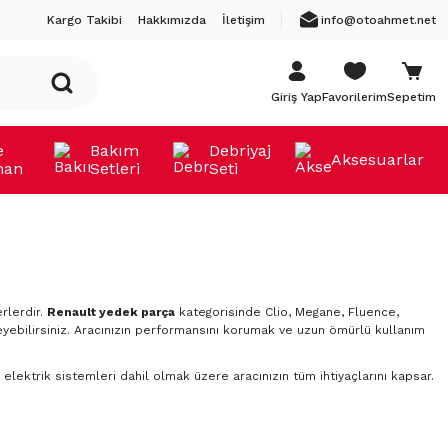
Kargo Takibi
Hakkımızda
İletişim
info@otoahmet.net
Giriş Yap
Favorilerim
Sepetim
e
Bakım
Debriyaj
Aksesuarlar
man
Setleri
Seti
rlerdir.
Renault yedek parça
kategorisinde Clio, Megane, Fluence,
yebilirsiniz. Aracınızın performansını korumak ve uzun ömürlü kullanım
elektrik sistemleri dahil olmak üzere aracınızın tüm ihtiyaçlarını kapsar.