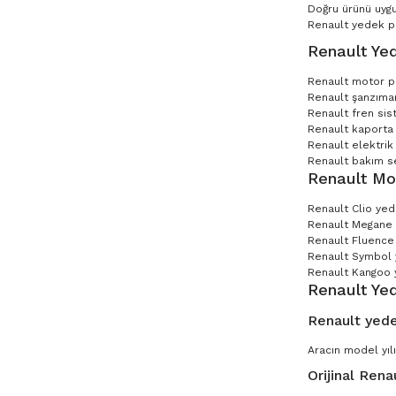
Doğru ürünü uygu
Renault yedek par
Renault Yed
Renault motor p
Renault şanzıman
Renault fren sis
Renault kaporta 
Renault elektrik
Renault bakım set
Renault Mo
Renault Clio ye
Renault Megane
Renault Fluence
Renault Symbol
Renault Kangoo 
Renault Ye
Renault yede
Aracın model yılı
Orijinal Rena