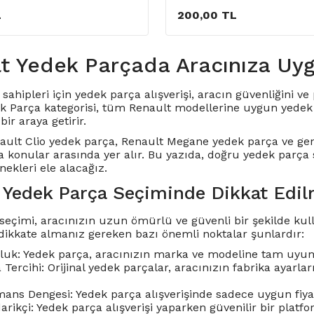
L
200,00 TL
t Yedek Parçada Aracınıza Uy
sahipleri için yedek parça alışverişi, aracın güvenliğini 
k Parça kategorisi, tüm Renault modellerine uygun yedek p
bir araya getirir.
ault Clio yedek parça
,
Renault Megane yedek parça
ve gen
a konular arasında yer alır. Bu yazıda, doğru yedek parça
ekleri ele alacağız.
 Yedek Parça Seçiminde Dikkat Edil
seçimi, aracınızın uzun ömürlü ve güvenli bir şekilde kulla
dikkate almanız gereken bazı önemli noktalar şunlardır:
uk: Yedek parça, aracınızın marka ve modeline tam uyum
a Tercihi: Orijinal yedek parçalar, aracınızın fabrika ayar
ans Dengesi: Yedek parça alışverişinde sadece uygun fiyat 
darikçi: Yedek parça alışverişi yaparken güvenilir bir pla