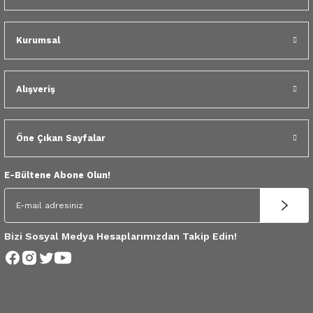
 Yedek Parça
Kurumsal
dek Parça
e Yedek Parça
Alışveriş
 Yedek Parça
Öne Çıkan Sayfalar
r Yedek Parça
E-Bültene Abone Olun!
Bizi Sosyal Medya Hesaplarımızdan Takip Edin!