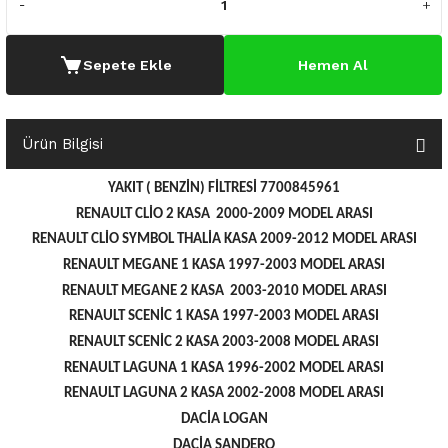
o Yedek Parça
Yedek Parça
Fren Sistemi
İç Trim
İç Trim
İç Trim
İç Trim
İç Trim
Isıtma Soğutma
Latitude
Latitude
Sepete Ekle
Hemen Al
a Yedek Parça
ektrikli Yedek Parça
İç Trim
Isıtma Soğutma
Isıtma Soğutma
Isıtma Soğutma
Isıtma Soğutma
Isıtma Soğutma
Kaporta
Master
Megane
c Yedek Parça
Isıtma Soğutma
Kaporta
Kaporta
Kaporta
Kaporta
Kaporta
Motor Aksamı
Megane
Modus
Ürün Bilgisi
ne Yedek Parça
Kaporta
Motor Aksamı
Motor Aksamı
Kilit Aksamı
Kilit Aksamı
Kilit Aksamı
Ön Takım Süspansiyon
Modus
RENAULT 11 BAKIM SETİ
YAKIT ( BENZİN) FİLTRESİ 7700845961
RENAULT CLİO 2 KASA 2000-2009 MODEL ARASI
ce Yedek Parça
Kilit Aksamı
Ön Takım Süspansiyon
Ön Takım Süspansiyon
Motor Aksamı
Motor Aksamı
Motor Aksamı
Yakıt Aksamı
Renault 11
RENAULT 12 BAKIM SETİ
RENAULT CLİO SYMBOL THALİA KASA 2009-2012 MODEL ARASI
RENAULT MEGANE 1 KASA 1997-2003 MODEL ARASI
l Yedek Parça
Motor Aksamı
Yakıt Aksamı
Yakıt Aksamı
Ön Takım Süspansiyon
Ön Takım Süspansiyon
Ön Takım Süspansiyon
Renault 12
RENAULT 19 BAKIM SETİ
RENAULT MEGANE 2 KASA 2003-2010 MODEL ARASI
RENAULT SCENİC 1 KASA 1997-2003 MODEL ARASI
man Yedek Parça
Ön Takım Süspansiyon
Yakıt Aksamı
Yakıt Aksamı
Yakıt Aksamı
Renault 19
RENAULT 21 BAKIM SETİ
RENAULT SCENİC 2 KASA 2003-2008 MODEL ARASI
de Yedek Parça
Yakıt Aksamı
Renault 21
RENAULT 9 BROADWAY YAĞ BAKIM SET
RENAULT LAGUNA 1 KASA 1996-2002 MODEL ARASI
RENAULT LAGUNA 2 KASA 2002-2008 MODEL ARASI
l Yedek Parça
Renault 9
Scenic
DACİA LOGAN
DACİA SANDERO