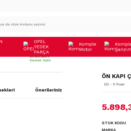
N
OPEL
Komple
Kompl
YEDEK
Motor
Şanzı
A
PARÇA
ÖN KAPI Ç
(0) - 0 Puan
ekleri
Önerileriniz
5.898,
a yetersiz gördüğünüz noktaları
STOK KODU
MARKA