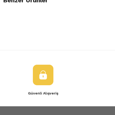
Benzer Ürünler
Bu ürüne ilk yorumu siz yapın!
Görüş ve önerileriniz için teşekkür ederiz.
Yorum Yaz
Ürün resmi kalitesiz, bozuk veya görüntülenemiyor.
Sol Ön Kapı Bandı Çıtası Trafic 3-808213720R
Sol Ön Kapı Ba
Ürün açıklamasında eksik bilgiler bulunuyor.
Ürün bilgilerinde hatalar bulunuyor.
600,00 TL
600,00 TL
Ürün fiyatı diğer sitelerden daha pahalı.
Bu ürüne benzer farklı alternatifler olmalı.
Gönder
Güvenli Alışveriş