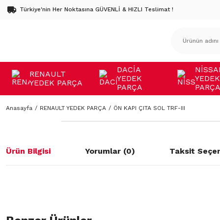
Türkiye'nin Her Noktasına GÜVENLİ & HIZLI Teslimat !
DACİA
NİSSA
RENAULT
YEDEK
YEDEK
YEDEK PARÇA
PARÇA
PARÇ
Anasayfa
RENAULT YEDEK PARÇA
ÖN KAPI ÇITA SOL TRF-III
Ürün Bilgisi
Yorumlar (0)
Taksit Seçen
Bu ürünün fiyat bilgisi, resim, ürün açıklamalarında ve diğer konulard
öneri formunu kullanarak tarafımıza iletebilirsiniz.