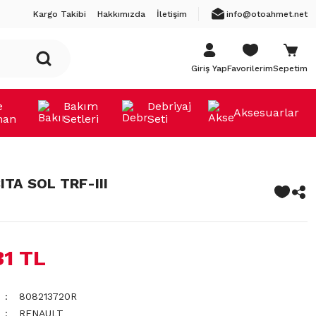
Kargo Takibi
Hakkımızda
İletişim
info@otoahmet.net
Giriş Yap
Favorilerim
Sepetim
e
Bakım
Debriyaj
Aksesuarlar
man
Setleri
Seti
ITA SOL TRF-III
31 TL
808213720R
RENAULT