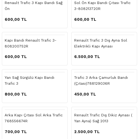
Renault Trafic 3 Kapı Bandı Sağ
Sol Ön Kapı Bandı Çıtası Trafic
o Yedek Parça
Yedek Parça
Fren Sistemi
İç Trim
İç Trim
İç Trim
İç Trim
İç Trim
Isıtma Soğutma
Latitude
Latitude
Ön
3-808213720R
600,00 TL
600,00 TL
a Yedek Parça
ektrikli Yedek Parça
İç Trim
Isıtma Soğutma
Isıtma Soğutma
Isıtma Soğutma
Isıtma Soğutma
Isıtma Soğutma
Kaporta
Master
Megane
c Yedek Parça
Isıtma Soğutma
Kaporta
Kaporta
Kaporta
Kaporta
Kaporta
Motor Aksamı
Megane
Modus
Kapı Bandı Renault Trafic 3-
Renault Trafic 3 Dış Ayna Sol
808200752R
Elektrikli Kapı Aynası
ne Yedek Parça
Kaporta
Motor Aksamı
Motor Aksamı
Kilit Aksamı
Kilit Aksamı
Kilit Aksamı
Ön Takım Süspansiyon
Modus
RENAULT 11 BAKIM SETİ
600,00 TL
6.500,00 TL
ce Yedek Parça
Kilit Aksamı
Ön Takım Süspansiyon
Ön Takım Süspansiyon
Motor Aksamı
Motor Aksamı
Motor Aksamı
Yakıt Aksamı
Renault 11
RENAULT 12 BAKIM SETİ
Yan Sağ Sürgülü Kapı Bandı
Trafic 3 Arka Çamurluk Bandı
l Yedek Parça
Motor Aksamı
Yakıt Aksamı
Yakıt Aksamı
Ön Takım Süspansiyon
Ön Takım Süspansiyon
Ön Takım Süspansiyon
Renault 12
RENAULT 19 BAKIM SETİ
Trafic 3
(Çıtası)788129036R
800,00 TL
450,00 TL
man Yedek Parça
Ön Takım Süspansiyon
Yakıt Aksamı
Yakıt Aksamı
Yakıt Aksamı
Renault 19
RENAULT 21 BAKIM SETİ
de Yedek Parça
Yakıt Aksamı
Renault 21
RENAULT 9 BROADWAY YAĞ BAKIM SET
Arka Kapı Çıtası Sol Arka Trafic
Renault Trafic Dış Dikiz Aynası (
768556674R
Yan Ayna) Sağ 2013
l Yedek Parça
Renault 9
Scenic
700,00 TL
2.500,00 TL