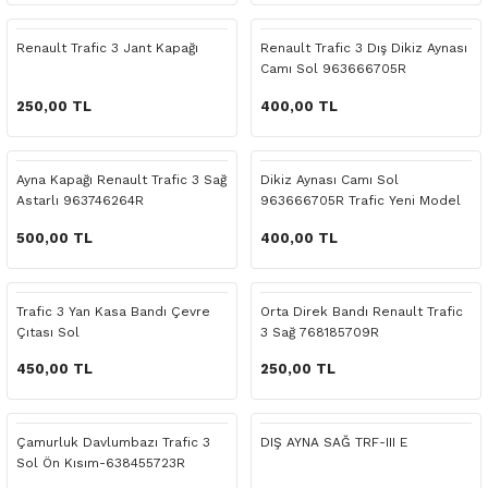
 Yedek Parça
Scenic
Symbol
Renault Trafic 3 Jant Kapağı
Renault Trafic 3 Dış Dikiz Aynası
Camı Sol 963666705R
 Yedek Parça
Symbol
Talisman
250,00 TL
400,00 TL
ss Combi Yedek Parça
Talisman
Trafic
o Yedek Parça
Trafic
Ayna Kapağı Renault Trafic 3 Sağ
Dikiz Aynası Camı Sol
Astarlı 963746264R
963666705R Trafic Yeni Model
 Yedek Parça
500,00 TL
400,00 TL
r Yedek Parça
Trafic 3 Yan Kasa Bandı Çevre
Orta Direk Bandı Renault Trafic
Çıtası Sol
3 Sağ 768185709R
t Yedek Parça
450,00 TL
250,00 TL
ss Yedek Parça
Çamurluk Davlumbazı Trafic 3
DIŞ AYNA SAĞ TRF-III E
 Yedek Parça
Sol Ön Kısım-638455723R