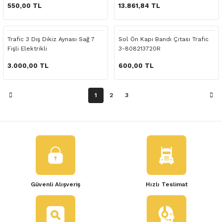
 Yedek Parça
550,00 TL
13.861,84 TL
dek Parça
Trafic 3 Dış Dikiz Aynası Sağ 7
Sol Ön Kapı Bandı Çıtası Trafic
Fişli Elektrikli
3-808213720R
e Yedek Parça
3.000,00 TL
600,00 TL
 Yedek Parça
1
2
3
r Yedek Parça
Güvenli Alışveriş
Hızlı Teslimat