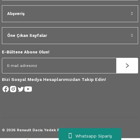
 Yedek Parça
Alışveriş
dek Parça
e Yedek Parça
Öne Çıkan Sayfalar
 Yedek Parça
E-Bültene Abone Olun!
r Yedek Parça
Bizi Sosyal Medya Hesaplarımızdan Takip Edin!
© 2026 Renault Dacia Yedek Parça.
Tüm Hakları Saklıdır.
Whatsapp Sipariş