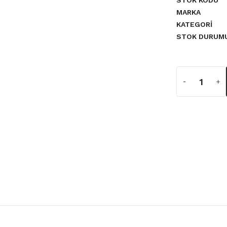
STOK KODU
MARKA
KATEGORI
STOK DURUM
a yetersiz gördüğünüz noktaları