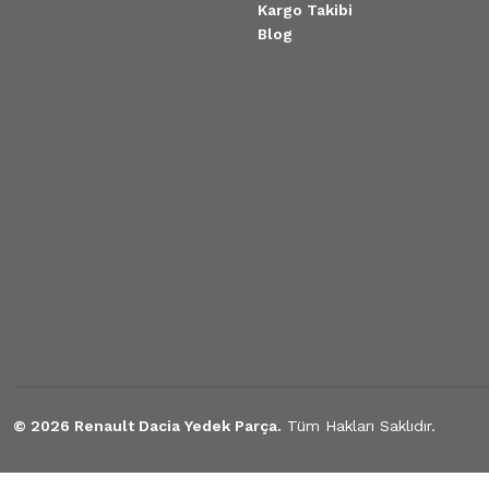
Kargo Takibi
Blog
Tükendi
Silindir Kapak Saplaması Kısa Megane Clio Logan
550,00 TL
Tükendi
Silindir Kapak Saplaması Clio Megane R19 Logan K7m K7J
550,00 TL
Tükendi
Silindir Kapak Saplaması Clio Megane R19 Logan K7m K7J
© 2026 Renault Dacia Yedek Parça.
Tüm Hakları Saklıdır.
450,00 TL