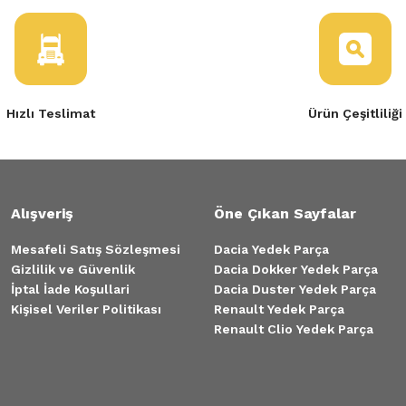
Hızlı Teslimat
Ürün Çeşitliliği
Alışveriş
Öne Çıkan Sayfalar
Mesafeli Satış Sözleşmesi
Dacia Yedek Parça
Gizlilik ve Güvenlik
Dacia Dokker Yedek Parça
İptal İade Koşullari
Dacia Duster Yedek Parça
Kişisel Veriler Politikası
Renault Yedek Parça
Tükendi
Renault Clio Yedek Parça
İR KAPAK CİVATASI
,18 TL