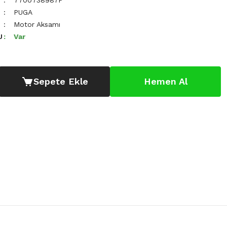
7700738987P
PUGA
Motor Aksamı
U
Var
Sepete Ekle
Hemen Al