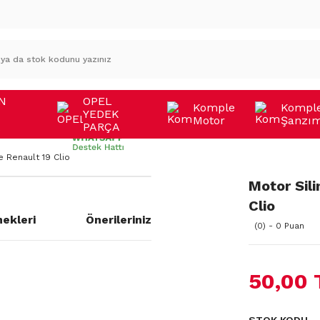
N
OPEL
Komple
Kompl
YEDEK
Motor
Şanzı
A
PARÇA
e Renault 19 Clio
Motor Sil
Clio
ekleri
Önerileriniz
(0) - 0 Puan
50,00 