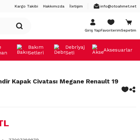
Kargo Takibi
Hakkımızda
İletişim
info@otoahmet.net
Giriş Yap
Favorilerim
Sepetim
e
Bakım
Debriyaj
Aksesuarlar
man
Setleri
Seti
indir Kapak Civatası Megane Renault 19
TL