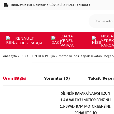
Türkiye'nin Her Noktasına GÜVENLİ & HIZLI Teslimat !
DACİA
NİSSA
RENAULT
YEDEK
YEDEK
YEDEK PARÇA
PARÇA
PARÇ
Anasayfa
RENAULT YEDEK PARÇA
Motor Silindir Kapak Civatası Megan
Ürün Bilgisi
Yorumlar (0)
Taksit Seçen
SİLİNDİR KAPAK CİVATASI UZUN
1.4 8 VALF K7J MOTOR BENZİNLİ
1.6 8VALF K7M MOTOR BENZİNLİ
RENAULT CLİO