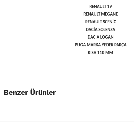
RENAULT 19
RENAULT MEGANE
RENAULT SCENİC
DACİA SOLENZA
DACİA LOGAN
PUGA MARKA YEDEK PARÇA
KISA 110 MM
Bu ürünün fiyat bilgisi, resim, ürün açıklamalarında ve diğer konulard
öneri formunu kullanarak tarafımıza iletebilirsiniz.
Benzer Ürünler
Bu ürüne ilk yorumu siz yapın!
Görüş ve önerileriniz için teşekkür ederiz.
Yorum Yaz
Ürün resmi kalitesiz, bozuk veya görüntülenemiyor.
Clio Megane Silindir Kapak Civatası 7700738986
Ürün açıklamasında eksik bilgiler bulunuyor.
Ürün bilgilerinde hatalar bulunuyor.