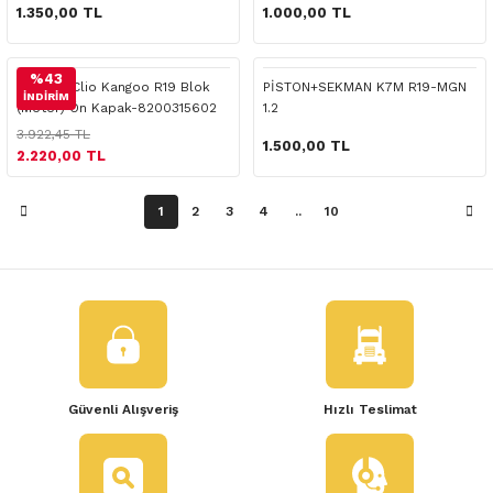
 Yedek Parça
1.350,00 TL
1.000,00 TL
dek Parça
%43
Renault Clio Kangoo R19 Blok
PİSTON+SEKMAN K7M R19-MGN
İNDİRİM
(Motor) Ön Kapak-8200315602
1.2
e Yedek Parça
3.922,45 TL
1.500,00 TL
2.220,00 TL
 Yedek Parça
1
2
3
4
..
10
r Yedek Parça
Güvenli Alışveriş
Hızlı Teslimat