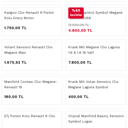
 Yedek Parça
Scenic
Symbol
%65
Kangoo Clio Renault 9 Piston
Basınç Kaptörü Symbol Megane
İNDİRİM
Kolu Enerji Motor
-223650035R
 Yedek Parça
Symbol
Talisman
13.839,26 TL
1.750,00 TL
4.800,00 TL
ss Combi Yedek Parça
Talisman
Trafic
o Yedek Parça
Trafic
Volant Sensörü Renault Clio
Krank Mili Megane Clio Laguna
Megane Mavi
1.6 8 1.6 16 Valf
 Yedek Parça
1.675,92 TL
7.800,00 TL
r Yedek Parça
Manifold Contası Clio-Megane-
Krank Mili Volan Sensörü Clio
Renault 19
Megane Laguna Symbol
t Yedek Parça
180,00 TL
400,00 TL
ss Yedek Parça
E7j Piston Kolu Renault 9 Clio
Orijinal Manifold Basınç Sensörü
 Yedek Parça
Symbol Logan