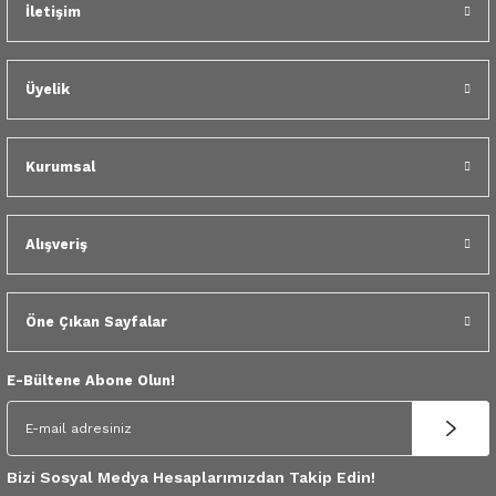
 Yedek Parça
İletişim
Gönder
dek Parça
Üyelik
e Yedek Parça
Kurumsal
 Yedek Parça
r Yedek Parça
Alışveriş
Öne Çıkan Sayfalar
E-Bültene Abone Olun!
Bizi Sosyal Medya Hesaplarımızdan Takip Edin!