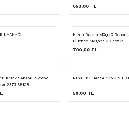
L
650,00 TL
R KASNAĞI
Klima Basınç Müşürü Renault
Fluence Megane 3 Captur
L
700,00 TL
cu Krank Sensörü Symbol
Renault Fluence Clio 4 Su D
ter 237313810R
TL
50,00 TL