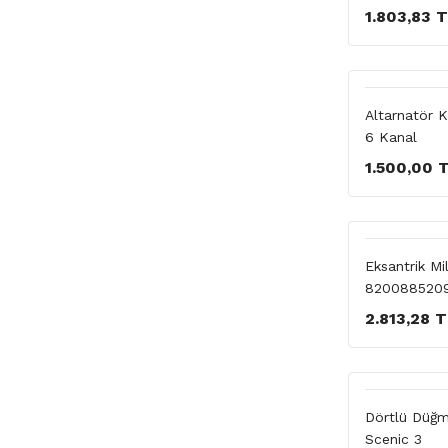
1.803,83 
Altarnatör 
6 Kanal
1.500,00 
Eksantrik M
820088520
2.813,28 
Dörtlü Düğm
Scenic 3