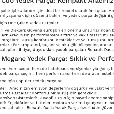
 Clio Yedek Parça: Kompakt Aracınız
 şehir içi kullanım için ideal bir model olarak öne çıkar.
mi yaşamak için düzenli bakım ve yedek parça değişimi ge
 İçin Öne Çıkan Yedek Parçalar
rı ve Diskleri: Güvenli sürüşün en önemli unsurlarından bi
rı: Aracınızın performansını artırır ve yakıt tasarrufu sa
Parçaları: Sürüş konforunu destekler ve yol tutuşunu artı
mları: Far ampulleri, bujiler ve akü gibi bileşenler, aracın
sahipleri, ihtiyaç duydukları yedek parçaları Renault Daci
 Megane Yedek Parça: Şıklık ve Perf
ne, hem sedan hem de hatchback versiyonlarıyla geniş bir 
edek parça seçimi, hem performansı hem de aracın este
ne İçin Popüler Yedek Parçalar
eri: Aracınızın emisyon değerlerini düşürür ve yakıt verimli
tma Parçaları: Konforlu bir sürüş için gereklidir.
ansiyon Sistemleri: Güvenli sürüş için hayati öneme sahipt
eri: Enjektörler ve filtreler, motorun verimli çalışmasını sa
e sahipleri, Renault Dacia Yedek Parça üzerinden güvenilir