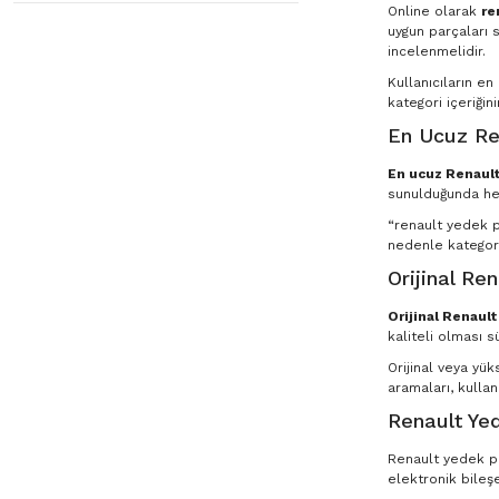
Online olarak
re
uygun parçaları s
incelenmelidir.
Kullanıcıların e
kategori içeriğin
En Ucuz Re
En ucuz Renault
sunulduğunda he
“renault yedek pa
nedenle kategori
Orijinal Re
Orijinal Renaul
kaliteli olması s
Orijinal veya yü
aramaları, kullan
Renault Yed
Renault yedek par
elektronik bileşe