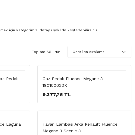
ak için kategorimizi detaylı şekilde keşfedebilirsiniz.
Toplam 66 ürün
az Pedalı
Gaz Pedalı Fluence Megane 3-
180100020R
9.377,76 TL
nce Laguna
Tavan Lambası Arka Renault Fluence
Megane 3 Scenic 3