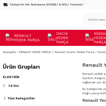
Türkiye'nin Her Noktasına GÜVENLİ & HIZLI Teslimat !
DACİA
NİSSA
RENAULT
YEDEK
YEDEK
YEDEK PARÇA
PARÇA
PARÇ
Anasayfa
RENAULT YEDEK PARÇA
Renault Scenic Yedek Parça
Sceni
Renault 
Ürün Grupları
Renault yedek pa
ELEKTRIK
Symbol, Kangoo, 
sağlamak için do
1.5 Dci
Bu kategoride y
Doğru parça kulla
Tüm Kategoriler
Renault Yed