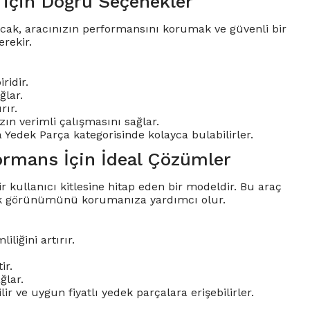
 için Doğru Seçenekler
 Ancak, aracınızın performansını korumak ve güvenli bir
rekir.
ridir.
ğlar.
rır.
ızın verimli çalışmasını sağlar.
a Yedek Parça kategorisinde kolayca bulabilirler.
ormans İçin İdeal Çözümler
kullanıcı kitlesine hitap eden bir modeldir. Bu araç
tik görünümünü korumanıza yardımcı olur.
liğini artırır.
ir.
ğlar.
 ve uygun fiyatlı yedek parçalara erişebilirler.