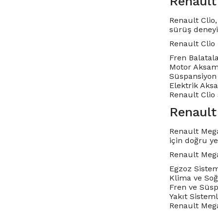
Renault
Renault Clio,
sürüş deneyi
Renault Clio
Fren Balatala
Motor Aksamla
Süspansiyon 
Elektrik Aksa
Renault Clio 
Renault
Renault Mega
için doğru y
Renault Mega
Egzoz Sisteml
Klima ve Soğu
Fren ve Süsp
Yakıt Sisteml
Renault Megan