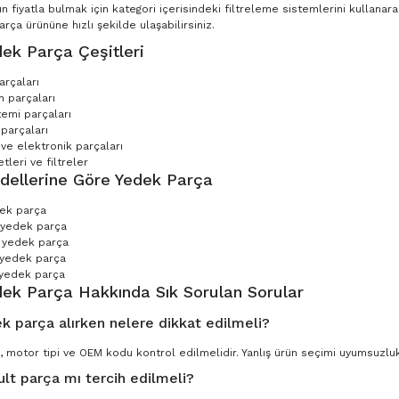
n fiyatla bulmak için kategori içerisindeki filtreleme sistemlerini kullana
ça ürününe hızlı şekilde ulaşabilirsiniz.
ek Parça Çeşitleri
arçaları
 parçaları
temi parçaları
parçaları
 ve elektronik parçaları
leri ve filtreler
dellerine Göre Yedek Parça
dek parça
 yedek parça
 yedek parça
 yedek parça
yedek parça
dek Parça Hakkında Sık Sorulan Sorular
k parça alırken nelere dikkat edilmeli?
, motor tipi ve OEM kodu kontrol edilmelidir. Yanlış ürün seçimi uyumsuzluk 
ult parça mı tercih edilmeli?