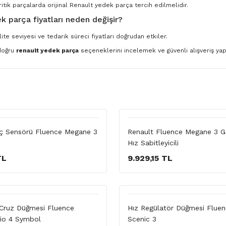
ritik parçalarda orijinal Renault yedek parça tercih edilmelidir.
k parça fiyatları neden değişir?
ite seviyesi ve tedarik süreci fiyatları doğrudan etkiler.
 doğru
renault yedek parça
seçeneklerini incelemek ve güvenli alışveriş yapm
nç Sensörü Fluence Megane 3
Renault Fluence Megane 3 G
Hız Sabitleyicili
TL
9.929,15 TL
 Cruz Düğmesi Fluence
Hız Regülatör Düğmesi Flue
io 4 Symbol
Scenic 3