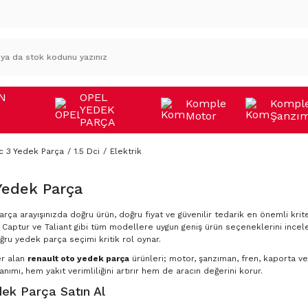
N
OPEL
Komple
Kompl
YEDEK
Motor
Şanzı
A
PARÇA
c 3 Yedek Parça
1.5 Dci
Elektrik
Yedek Parça
rça arayışınızda doğru ürün, doğru fiyat ve güvenilir tedarik en önemli krite
Captur ve Taliant gibi tüm modellere uygun geniş ürün seçeneklerini incele
ğru yedek parça seçimi kritik rol oynar.
er alan
renault oto yedek parça
ürünleri; motor, şanzıman, fren, kaporta ve 
nımı, hem yakıt verimliliğini artırır hem de aracın değerini korur.
ek Parça Satın Al