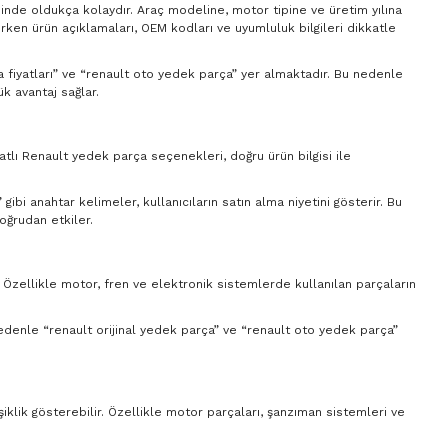
sinde oldukça kolaydır. Araç modeline, motor tipine ve üretim yılına
ırken ürün açıklamaları, OEM kodları ve uyumluluk bilgileri dikkatle
ça fiyatları” ve “renault oto yedek parça” yer almaktadır. Bu nedenle
k avantaj sağlar.
yatlı Renault yedek parça seçenekleri, doğru ürün bilgisi ile
ibi anahtar kelimeler, kullanıcıların satın alma niyetini gösterir. Bu
oğrudan etkiler.
. Özellikle motor, fren ve elektronik sistemlerde kullanılan parçaların
 nedenle “renault orijinal yedek parça” ve “renault oto yedek parça”
şiklik gösterebilir. Özellikle motor parçaları, şanzıman sistemleri ve