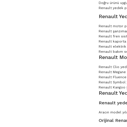
Doğru ürünü uygu
Renault yedek par
Renault Yed
Renault motor p
Renault şanzıman
Renault fren sis
Renault kaporta 
Renault elektrik
Renault bakım set
Renault Mo
Renault Clio ye
Renault Megane
Renault Fluence
Renault Symbol
Renault Kangoo 
Renault Ye
Renault yede
Aracın model yılı
Orijinal Rena