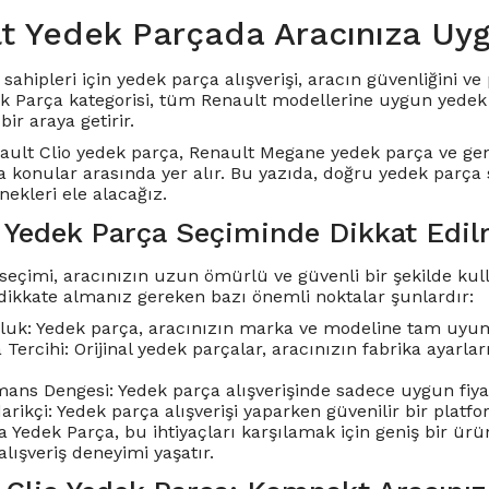
t Yedek Parçada Aracınıza Uy
sahipleri için yedek parça alışverişi, aracın güvenliğini 
k Parça kategorisi, tüm Renault modellerine uygun yedek p
bir araya getirir.
ault Clio yedek parça
,
Renault Megane yedek parça
ve gen
a konular arasında yer alır. Bu yazıda, doğru yedek parça
ekleri ele alacağız.
 Yedek Parça Seçiminde Dikkat Edil
seçimi, aracınızın uzun ömürlü ve güvenli bir şekilde kulla
dikkate almanız gereken bazı önemli noktalar şunlardır:
uk: Yedek parça, aracınızın marka ve modeline tam uyum
a Tercihi: Orijinal yedek parçalar, aracınızın fabrika ayar
ans Dengesi: Yedek parça alışverişinde sadece uygun fiyat 
darikçi: Yedek parça alışverişi yaparken güvenilir bir pla
 Yedek Parça, bu ihtiyaçları karşılamak için geniş bir ürün
 alışveriş deneyimi yaşatır.