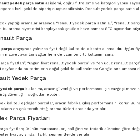
nault yedek parça satın al
işlemi, doğru filtreleme ve kategori yapısı saye
eçerek hızlı şekilde sipariş oluşturabilirsiniz. Renault yedek parça satın al
n çok yaptığı aramalar arasında “renault yedek parça satın al”, “renault par
in bu arama niyetlerini karşılayacak şekilde hazırlanması SEO açısından büyü
nault Parça
 parça
arayışında yalnızca fiyat değil kalite de dikkate alınmalıdır. Uygun fi
m maliyet avantajı sağlar hem de uzun ömürlü kullanım sunar.
rça fiyatları”, “uygun fiyat renault yedek parça” ve “en ucuz renault parça” g
 sayfasında bu terimlerin doğal şekilde kullanılması Google sıralamasını d
nault Yedek Parça
t yedek parça
kullanımı, aracın güvenliği ve performansı için vazgeçilmezdir
ürüş güvenliğini doğrudan etkiler.
ksek kaliteli eşdeğer parçalar, aracın fabrika çıkış performansını korur. Bu
ıcıların en çok tercih ettiği arama türleri arasında yer alır.
ek Parça Fiyatları
ça fiyatları; ürünün markasına, orijinalliğine ve tedarik sürecine göre deği
nler fiyat açısından farklı segmentlerde yer alır.