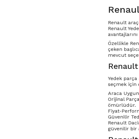
Renaul
Renault araç 
Renault Yede
avantajlarını 
Özellikle
Ren
çeken başlıc
mevcut seçen
Renault
Yedek parça 
seçmek için 
Araca Uygunl
Orijinal Parç
ömürlüdür.
Fiyat-Perform
Güvenilir Te
Renault Dacia
güvenilir bir