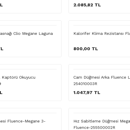
TL
2.085,82 TL
Kasnağı Clio Megane Laguna
Kalorifer Klima Rezistansı Fl
TL
800,00 TL
il Kaptörü Okuyucu
Cam Düğmesi Arka Fluence 
9
254010003R
TL
1.047,97 TL
esi Fluence-Megane 3-
Hız Sabitleme Düğmesi Mega
Fluence-255500002R