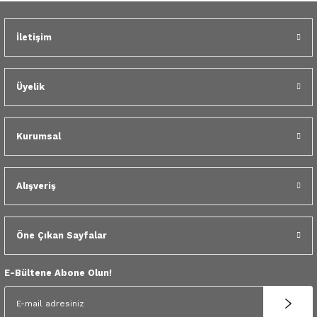
Gönder
 Yedek Parça
İletişim
dek Parça
e Yedek Parça
Üyelik
 Yedek Parça
Kurumsal
r Yedek Parça
Alışveriş
Öne Çıkan Sayfalar
E-Bültene Abone Olun!