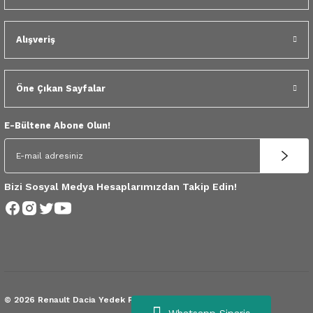
 Yedek Parça
Alışveriş
dek Parça
e Yedek Parça
Öne Çıkan Sayfalar
 Yedek Parça
E-Bültene Abone Olun!
r Yedek Parça
Bizi Sosyal Medya Hesaplarımızdan Takip Edin!
© 2026 Renault Dacia Yedek Parça.
Tüm Hakları Saklıdır.
Whatsapp Sipariş